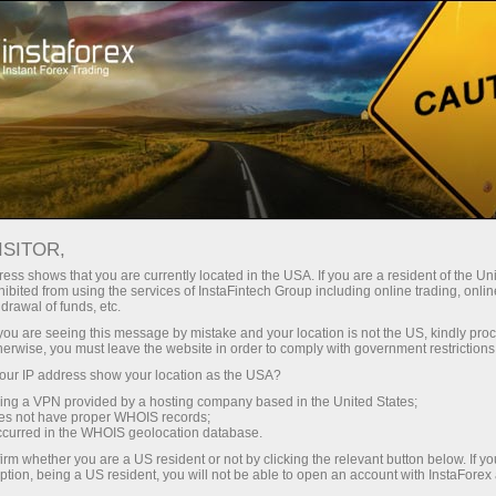
छोटे
स्प्रेड — बड़ा मुनाफा
ISITOR,
ess shows that you are currently located in the USA. If you are a resident of the Uni
हर डिपॉजिट पर
ibited from using the services of InstaFintech Group including online trading, online
InstaForex के साथ आपको वास्तविक
drawal of funds, etc.
प्रतिस्पर्धी अवसर मिलते हैं: 1:5000 तक
30% बोनस
k you are seeing this message by mistake and your location is not the US, kindly pro
लीवरेज, मार्केट में बेहतरीन स्प्रेड्स और
herwise, you must leave the website in order to comply with government restrictions
कमीशन, और स्टॉक्स व इंडेक्स ट्रेडिंग के लिए
ur IP address show your location as the USA?
ट्रेडिंग में
फायदेमंद शर्तें।
sing a VPN provided by a hosting company based in the United States;
oes not have proper WHOIS records;
और हाईवे पर गति
occurred in the WHOIS geolocation database.
irm whether you are a US resident or not by clicking the relevant button below. If y
ption, being a US resident, you will not be able to open an account with InstaForex
हमने एक ऐसा बोनस सिस्टम विकसित किया है
आपका निजी उपहार जैकपॉट