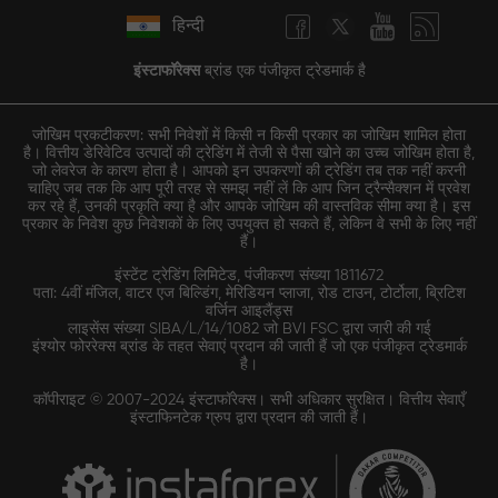
हिन्दी
इंस्टाफॉरेक्स
ब्रांड एक पंजीकृत ट्रेडमार्क है
जोखिम प्रकटीकरण: सभी निवेशों में किसी न किसी प्रकार का जोखिम शामिल होता
है। वित्तीय डेरिवेटिव उत्पादों की ट्रेडिंग में तेजी से पैसा खोने का उच्च जोखिम होता है,
जो लेवरेज के कारण होता है। आपको इन उपकरणों की ट्रेडिंग तब तक नहीं करनी
चाहिए जब तक कि आप पूरी तरह से समझ नहीं लें कि आप जिन ट्रैन्सैक्शन में प्रवेश
कर रहे हैं, उनकी प्रकृति क्या है और आपके जोखिम की वास्तविक सीमा क्या है। इस
प्रकार के निवेश कुछ निवेशकों के लिए उपयुक्त हो सकते हैं, लेकिन वे सभी के लिए नहीं
हैं।
इंस्टेंट ट्रेडिंग लिमिटेड, पंजीकरण संख्या 1811672
पता: 4वीं मंजिल, वाटर एज बिल्डिंग, मेरिडियन प्लाजा, रोड टाउन, टोर्टोला, ब्रिटिश
वर्जिन आइलैंड्स
लाइसेंस संख्या SIBA/L/14/1082 जो BVI FSC द्वारा जारी की गई
इंश्योर फोररेक्स ब्रांड के तहत सेवाएं प्रदान की जाती हैं जो एक पंजीकृत ट्रेडमार्क
है।
कॉपीराइट © 2007-2024 इंस्टाफॉरेक्स। सभी अधिकार सुरक्षित। वित्तीय सेवाएँ
इंस्टाफिनटेक ग्रुप द्वारा प्रदान की जाती हैं।