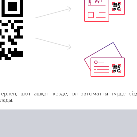
ерлеп, шот ашқан кезде, ол автоматты түрде сізді
лады.