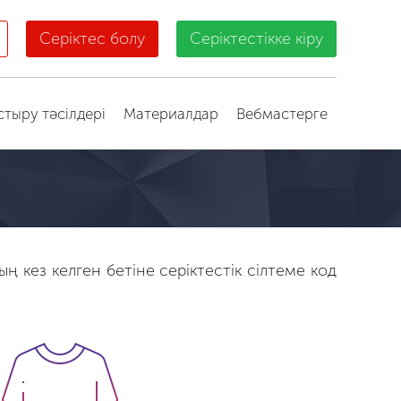
Серіктес болу
Серіктестікке кіру
стыру тәсілдері
Материалдар
Вебмастерге
ң кез келген бетіне серіктестік сілтеме код