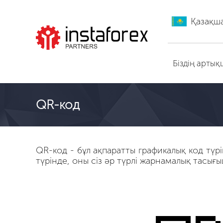
Қазақш
ИнстаФорекс-ге өту
Біздің арты
QR-код
QR-код - бұл ақпаратты графикалық код түрі
түрінде, оны сіз әр түрлі жарнамалық тасығ