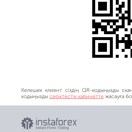
Келешек клиент сіздің QR-кодыңызды скан
кодыңызды
серіктестік кабинетте
жасауға бо