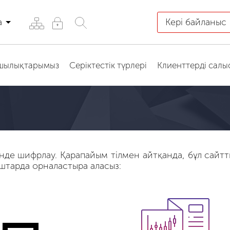
а
Кері байланыс
қшылықтарымыз
Серіктестік түрлері
Клиенттерді салы
нде шифрлау. Қарапайым тілмен айтқанда, бұл сайтты
ыштарда орналастыра аласыз: