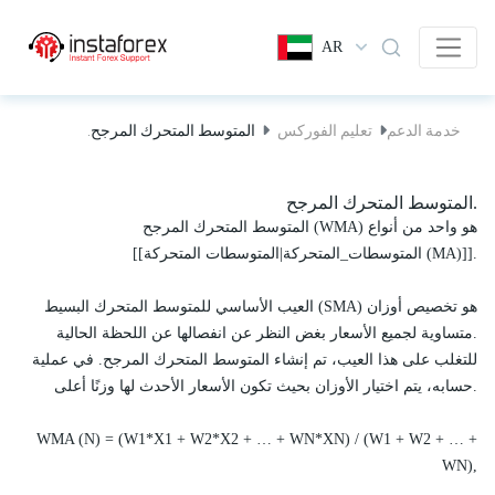
AR
خدمة الدعم
تعليم الفوركس
المتوسط المتحرك المرجح.
المتوسط المتحرك المرجح.
المتوسط المتحرك المرجح (WMA) هو واحد من أنواع
[[المتوسطات_المتحركة|المتوسطات المتحركة (MA)]].
العيب الأساسي للمتوسط المتحرك البسيط (SMA) هو تخصيص أوزان
متساوية لجميع الأسعار بغض النظر عن انفصالها عن اللحظة الحالية.
للتغلب على هذا العيب، تم إنشاء المتوسط المتحرك المرجح. في عملية
حسابه، يتم اختيار الأوزان بحيث تكون الأسعار الأحدث لها وزنًا أعلى.
WMA (N) = (W1*X1 + W2*X2 + … + WN*XN) / (W1 + W2 + … +
WN),