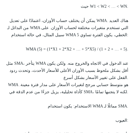
حيث W1 < W2 < … < WN.
يمكن أن يختلف حساب الأوزان، اعتمادًا على تعديل WMA. هناك العديد
من البدائل لـ WMA التي تستخدم متغيرات مختلفة لحساب الأوزان. على
سبيل المثال، في حالة استخدام WMA الخطي، يكون الفترة تساوي 5:
WMA (5) = (1*X1 + 2*X2 + … + 5*X5) / (1 + 2 + … + 5).
مثل SMA، يتأخر WMA عند الدخول في الاتجاه والخروج منه. ولكن يكون
أقل بشكل ملحوظ بسبب الأوزان الأعلى للأسعار الأحدث، وتحدث ردود
الفعل على تغيير الأسعار بشكل أسرع.
WMA هو متوسط حسابي مرجح لتغيرات الأسعار على مدار فترة معينة.
كأداة تحليلية، يزيل جزءًا من عدم الدقة في SMA، لكنه لا يتجنبها تمامًا.
الاستخدام: يكون استخدام WMA مماثلًا لـ SMA.
العيوب: