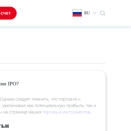
 счет
RU
ями IPO?
Однако следует помнить, что торговля с
, увеличивая как потенциальную прибыль, так и
ны на странице наших
торговых инструментов
.
тьи