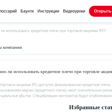
лоссарий
Баунти
Инструкции
Видеоуроки
Открыть
ли использовать кредитное плечо при торговле акциями IPO?
ы компании
но ли использовать кредитное плечо при торговле акци
торговли акциями IPO доступно фиксированное кредитное плечо. 
льзованием маржи (кредитного плеча) несет значительные риски
нциальные убытки. Спецификации контрактов будут опубликова
Избранные ста