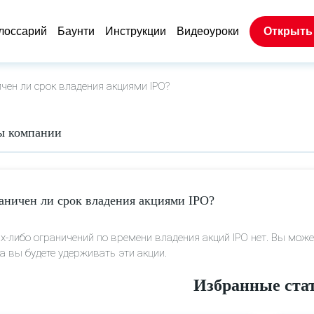
лоссарий
Баунти
Инструкции
Видеоуроки
Открыть
чен ли срок владения акциями IPO?
ы компании
аничен ли срок владения акциями IPO?
х-либо ограничений по времени владения акций IPO нет. Вы може
а вы будете удерживать эти акции.
Избранные ста