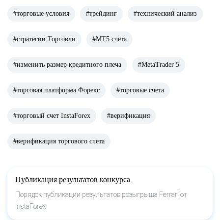
#торговые условия
#трейдинг
#технический анализ
#стратегии Торговли
#МТ5 счета
#изменить размер кредитного плеча
#MetaTrader 5
#торговая платформа Форекс
#торговые счета
#торговый счет InstaForex
#верификация
#верификация торгового счета
Публикация результатов конкурса
Порядок публикации результатов розыгрыша Ferrari от
InstaForex