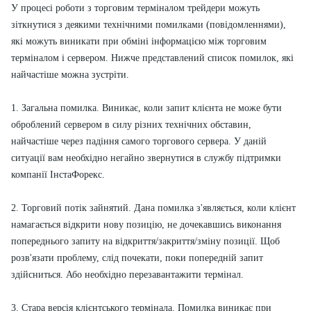
У процесі роботи з торговим терміналом трейдери можуть
зіткнутися з деякими технічними помилками (повідомленнями),
які можуть виникати при обміні інформацією між торговим
терміналом і сервером. Нижче представлений список помилок, які
найчастіше можна зустріти.
1. Загальна помилка. Виникає, коли запит клієнта не може бути
оброблений сервером в силу різних технічних обставин,
найчастіше через падіння самого торгового сервера. У даній
ситуації вам необхідно негайно звернутися в службу підтримки
компанії ІнстаФорекс.
2. Торговий потік зайнятий. Дана помилка з'являється, коли клієнт
намагається відкрити нову позицію, не дочекавшись виконання
попереднього запиту на відкриття/закриття/зміну позиції. Щоб
розв'язати проблему, слід почекати, поки попередній запит
здійсниться. Або необхідно перезавантажити термінал.
3. Стара версія клієнтського термінала. Помилка виникає при