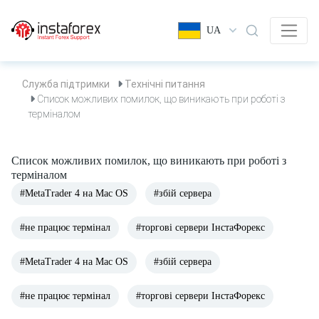
UA
Служба підтримки
Технічні питання
Список можливих помилок, що виникають при роботі з
терміналом
Список можливих помилок, що виникають при роботі з
терміналом
#MetaTrader 4 на Mac OS
#збій сервера
#не працює термінал
#торгові сервери ІнстаФорекс
#MetaTrader 4 на Mac OS
#збій сервера
#не працює термінал
#торгові сервери ІнстаФорекс