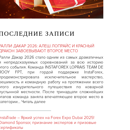
ПОСЛЕДНИЕ ЗАПИСИ
РАЛЛИ ДАКАР 2026: АЛЕШ ЛОПРАЙС И КРАСНЫЙ
ДРАКОН ЗАВОЕВЫВАЮТ ВТОРОЕ МЕСТО
Ралли Дакар 2026 стало одним из самых драматичных
и непредсказуемых соревнований за всю историю
этого события. Команда INSTAFOREX LOPRAIS TEAM DE
ROOY FPT, при гордой поддержке InstaForex,
продемонстрировала исключительное мастерство,
решимость и командную работу на протяжении всего
этого изнурительного путешествия по коварной
пустынной местности. После тринадцати сложнейших
этапов команда заняла впечатляющее второе место в
категории…
Читать далее
InstaTrade – Яркий успех на Forex Expo Dubai 2025!
Diamond Sponsor, признание экспертов и призовые
сертификаты