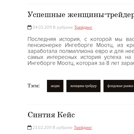
Успешные женщины-трейде
04.03.2011 В рубрике
Трейдинг
Последняя история, с которой мы ва
пенсионерке Ингеборге Моотц, из кро
заработала полмиллиона евро и для нее
самых интересных история успеха на
Ингеборге Моотц, которая за 8 лет зар
Тэги:
акции
женщина-трейдер
фондовые рынки
Синтия Кейс
23.02.2011 В рубрике
Трейдинг