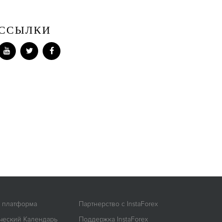
ССЫЛКИ
я платформа
Партнерство с InstaForex
ческий Календарь
Поддержка InstaForex