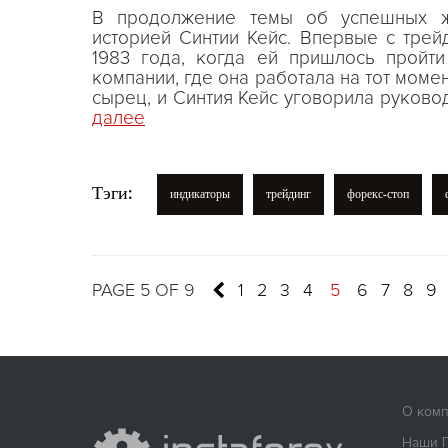
В продолжение темы об успешных ж
историей Синтии Кейс. Впервые с трей
1983 года, когда ей пришлось пройти
компании, где она работала на тот момен
сырец, и Синтия Кейс уговорила руков
далее
Тэги:
индикаторы
трейдинг
форекс-стоп
PAGE 5 OF 9
1
2
3
4
5
6
7
8
9
О ком
Наши 