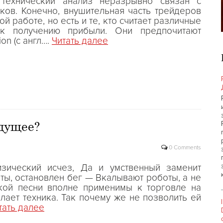
 технический анализ неразрывно связан с
ков. Конечно, внушительная часть трейдеров
й работе, но есть и те, кто считает различные
к получению прибыли. Они предпочитают
on (c англ….
Читать далее
удущее?
0 Comments
ический исчез, Да и умственный заменит
ы, остановлен бег — Вкалывают роботы, а не
ской песни вполне применимы к торговле на
ает техника. Так почему же не позволить ей
тать далее