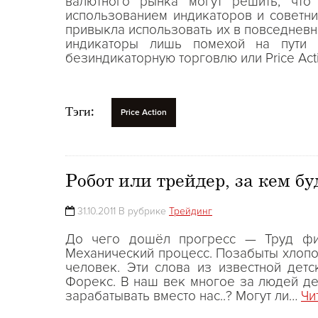
валютного рынка могут решить, что
использованием индикаторов и советни
привыкла использовать их в повседневно
индикаторы лишь помехой на пути 
безиндикаторную торговлю или Price Acti
Тэги:
Price Action
Робот или трейдер, за кем б
31.10.2011 В рубрике
Трейдинг
До чего дошёл прогресс — Труд физ
Механический процесс. Позабыты хлопот
человек. Эти слова из известной дет
Форекс. В наш век многое за людей дел
зарабатывать вместо нас..? Могут ли…
Чи