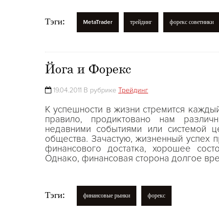
Тэги:
MetaTrader
трейдинг
форекс советники
Йога и Форекс
19.04.2011 В рубрике
Трейдинг
К успешности в жизни стремится каждый
правило, продиктовано нам различ
недавними событиями или системой ц
общества. Зачастую, жизненный успех 
финансового достатка, хорошее сост
Однако, финансовая сторона долгое вр
Тэги:
финансовые рынки
форекс