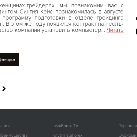
енщинах-трейдерах, мы познакомим вас с
дингом Синтия Кейс познакомилась в августе
 программу подготовки в отделе трейдинга
т. В этом же году появился контракт на нефть-
одство компании установить компьютер…
Читать
фьючерсы
пании
InstaForex TV
Торгова
Преимущества
Клуб InstaForex
Экономи