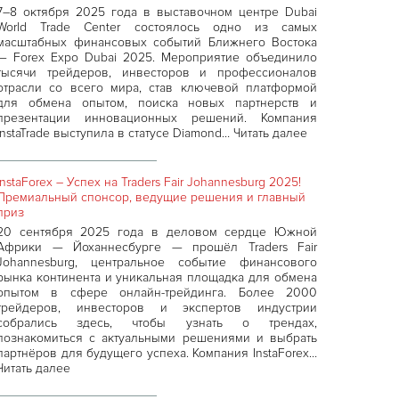
7–8 октября 2025 года в выставочном центре Dubai
World Trade Center состоялось одно из самых
масштабных финансовых событий Ближнего Востока
— Forex Expo Dubai 2025. Мероприятие объединило
тысячи трейдеров, инвесторов и профессионалов
отрасли со всего мира, став ключевой платформой
для обмена опытом, поиска новых партнерств и
презентации инновационных решений. Компания
InstaTrade выступила в статусе Diamond…
Читать далее
InstaForex – Успех на Traders Fair Johannesburg 2025!
Премиальный спонсор, ведущие решения и главный
приз
20 сентября 2025 года в деловом сердце Южной
Африки — Йоханнесбурге — прошёл Traders Fair
Johannesburg, центральное событие финансового
рынка континента и уникальная площадка для обмена
опытом в сфере онлайн-трейдинга. Более 2000
трейдеров, инвесторов и экспертов индустрии
собрались здесь, чтобы узнать о трендах,
познакомиться с актуальными решениями и выбрать
партнёров для будущего успеха. Компания InstaForex…
Читать далее