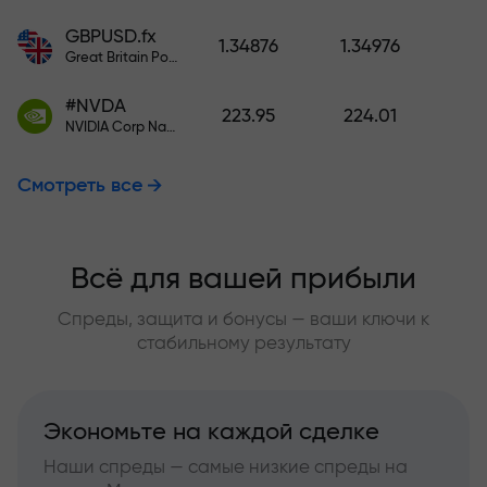
GBPUSD.fx
1.34876
1.34976
Great Britain Pound vs US Dollar
#NVDA
223.95
224.01
NVIDIA Corp Nasdaq Stock Exchange (Nasdaq) USD
Смотреть все
Всё для вашей прибыли
Спреды, защита и бонусы — ваши ключи к
стабильному результату
Экономьте на каждой сделке
Наши спреды — самые низкие спреды на