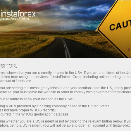
Минимальные
спреды — максимум выгоды
ISITOR,
ess shows that you are currently located in the USA. If you are a resident of the Uni
Бонус 30%
ibited from using the services of InstaFintech Group including online trading, online
С InstaForex вы получаете
drawal of funds, etc.
доступ к действительно
на каждый депозит
k you are seeing this message by mistake and your location is not the US, kindly pro
конкурентным возможностям:
herwise, you must leave the website in order to comply with government restrictions
кредитное плечо до 1:5000, одни
ur IP address show your location as the USA?
Скорость
из лучших спредов и комиссий
sing a VPN provided by a hosting company based in the United States;
на рынке, а также
oes not have proper WHOIS records;
в трейдинге и на трассе
occurred in the WHOIS geolocation database.
привлекательные условия для
irm whether you are a US resident or not by clicking the relevant button below. If y
торговли акциями и индексами
ption, being a US resident, you will not be able to open an account with InstaForex
Ваш личный джекпот подарков
Мы разработали бонусную