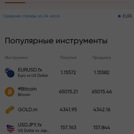
пополнение счёта
EURUSD = 0.00
Средние спреды за 24 часа:
Программа страхования рисков
возмещает ваши убытки и
гарантирует утроение прибыли
Популярные инструменты
в течение 6 месяцев. Торгуйте
спокойно — ваш капитал
защищен!
Инструмент
Покупка
Продажа
Сп
EURUSD.fx
1.15572
1.15582
Пополните счёт — и получите
Euro vs US Dollar
бонус в 1000 раз больше вашего
депозита. X1000 — это не
#Bitcoin
65015.21
65015.46
опечатка. Чем больше депозит,
Bitcoin
тем выше множитель.
GOLD.m
4341.95
4342.16
USDJPY.fx
157.763
157.844
US Dollar vs Japanese Yen