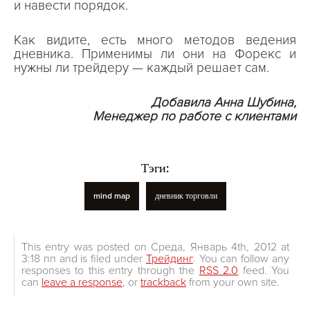
и навести порядок.
Как видите, есть много методов ведения
дневника. Применимы ли они на Форекс и
нужны ли трейдеру — каждый решает сам.
Добавила Анна Шубина,
Менеджер по работе с клиентами
Тэги:
mind map
дневник торговли
This entry was posted on Среда, Январь 4th, 2012 at
3:18 пп and is filed under
Трейдинг
. You can follow any
responses to this entry through the
RSS 2.0
feed. You
can
leave a response
, or
trackback
from your own site.