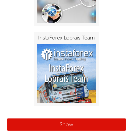
InstaForex Loprais Team
Show