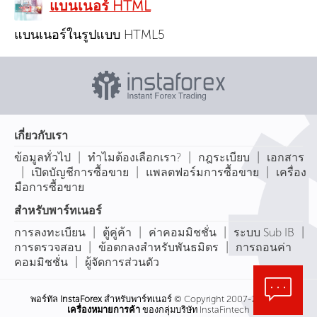
แบนเนอร์ HTML
แบนเนอร์ในรูปแบบ HTML5
เกี่ยวกับเรา
|
|
|
ข้อมูลทั่วไป
ทำไมต้องเลือกเรา?
กฎระเบียบ
เอกสาร
|
|
|
เปิดบัญชีการซื้อขาย
แพลตฟอร์มการซื้อขาย
เครื่อง
มือการซื้อขาย
สำหรับพาร์ทเนอร์
|
|
|
|
การลงทะเบียน
ตู้คู่ค้า
ค่าคอมมิชชั่น
ระบบ Sub IB
|
|
การตรวจสอบ
ข้อตกลงสำหรับพันธมิตร
การถอนค่า
|
คอมมิชชั่น
ผู้จัดการส่วนตัว
พอร์ทัล
InstaForex
สำหรับพาร์ทเนอร์ © Copyright 2007-2026
เครื่องหมายการค้า
ของกลุ่มบริษัท InstaFintech