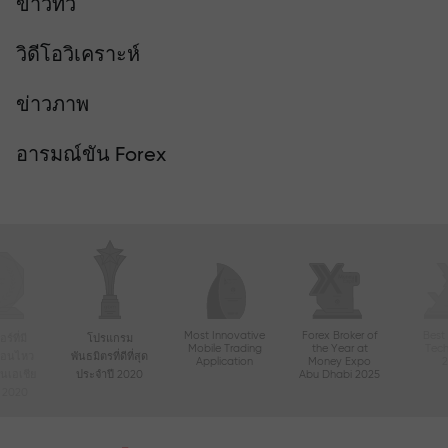
ข่าวทีวี
วิดีโอวิเคราะห์
ข่าวภาพ
อารมณ์ขัน Forex
Most Innovative
Forex Broker of
Best
์ที่มี
โปรแกรม
Mobile Trading
the Year at
Tec
ื่อนไหว
พันธมิตรที่ดีที่สุด
Application
Money Expo
ในเอเชีย
ประจำปี 2020
Abu Dhabi 2025
ี 2020