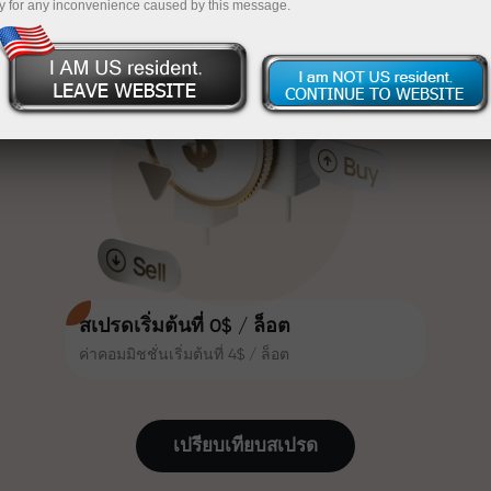
y for any inconvenience caused by this message.
เทรดน่าสนใจยิ่งขึ้น ลูกค้า
InstaForex
ฝากเงินจำนวน $333 — เลือกของขวัญมูลค่าสูงสุด
InstaForex ทุกคนสามารถรับโบนัส
สูงสุด 30% จากยอดฝาก และใช้
$1,500
ประโยชน์จากโปรโมชั่นและข้อเสนอ
เทรดแบบไร้ความเสี่ยง — เรารับประกัน
พิเศษอื่น ๆ
กำไรของคุณ
ความเร็วในสนามแข่งและความเร็ว
โบนัสสูงสุด X1000 — ตัวคูณที่ใหญ่ที่สุด
ในการเทรดมีคุณค่าเดียวกัน Aleš
ในตลาด
Loprais นำความมุ่งมั่นและวินัยเข้าสู่
โลกของการเทรด ในฐานะพันธมิตรที่
สร้างแรงบันดาลใจให้ลูกค้าบรรลุเป้า
หมายที่ทะเยอทะยาน
สเปรดเริ่มต้นที่ 0$ / ล็อต
ค่าคอมมิชชั่นเริ่มต้นที่ 4$ / ล็อต
เราแจกของขวัญจริง ไม่ใช่โบนัสหรือ
โค้ดโปรโมชั่น ลูกค้า InstaForex ทุก
คนสามารถรับ iPhone, MacBook
เปรียบเทียบสเปรด
หรือทริปในฝัน เพียงแค่ฝากเงิน