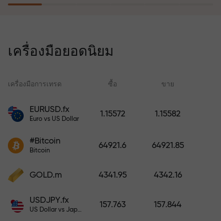
โปรแกรมประกันความเสี่ยงจะชดเชย
การขาดทุนและรับประกันกำไรเพิ่ม
เครื่องมือยอดนิยม
สามเท่าภายใน 6 เดือน เทรดอย่าง
มั่นใจ — เงินทุนของคุณได้รับการ
ปกป้อง!
เครื่องมือการเทรด
ซื้อ
ขาย
สเ
EURUSD.fx
1.15572
1.15582
Euro vs US Dollar
ฝากเงินและรับโบนัสมากกว่ายอด
ฝาก 1,000 เท่า X1000 ไม่ใช่การพิมพ์
#Bitcoin
64921.6
64921.85
ผิด ยิ่งฝากมาก ตัวคูณยิ่งสูง
Bitcoin
GOLD.m
4341.95
4342.16
USDJPY.fx
157.763
157.844
US Dollar vs Japanese Yen