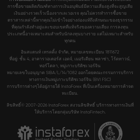
การซื้อขายผลิตภัณฑ์ทางการเงินอนุพันธ์มีความเสี่ยงสูงที่จะสูญเสีย
เงินอย่างรวดเร็วเนื่องจากเลเวอเรจ คุณไม่ควรทำการซื้อขาย
ตราสารเหล่านี้หากคุณไม่เข้าใจอย่างถ่องแท้ถึงลักษณะของธุรกรรม
ที่คุณกำลังทำอยู่และขอบเขตที่แท้จริงของความเสี่ยง การลงทุน
ประเภทนี้อาจเหมาะสมสำหรับนักลงทุนบางราย แต่ไม่เหมาะสำหรับ
ทุกคน
อินสแตนท์ เทรดดิ้ง จำกัด, หมายเลขทะเบียน 1811672
ที่อยู่: ชั้น 4, อาคารวอเตอร์ส เอดจ์, เมอริเดียน พลาซ่า, โร้ดทาวน์,
ทอร์โตลา, หมู่เกาะบริติชเวอร์จิน
หมายเลขใบอนุญาต SIBA/L/14/1082 ออกโดยคณะกรรมการบริการ
ทางการเงินหมู่เกาะบริติชเวอร์จิน (BVI FSC)
การบริการต่างๆได้อยู่ภายใต้ InstaForex ที่เป็นเครื่องหมายการค้าจด
ทะเบียน.
ลิขสิทธิ์© 2007-2026 InstaForex สงวนลิขสิทธิ์ บริการทางการเงินที่
ให้บริการโดยกลุ่มบริษัท InstaFintech.