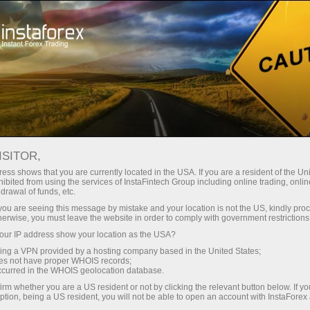
สเปรดต่ำมาก — กำไรสูง
ISITOR,
ess shows that you are currently located in the USA. If you are a resident of the Uni
โบนัส 30%
ibited from using the services of InstaFintech Group including online trading, online
กับ InstaForex คุณจะได้รับเงื่อนไขที่
drawal of funds, etc.
แข่งขันได้อย่างแท้จริง: เลเวอเรจ
สำหรับทุกการฝาก
k you are seeing this message by mistake and your location is not the US, kindly pro
สูงสุด 1:5000 สเปรดและค่า
herwise, you must leave the website in order to comply with government restrictions
คอมมิชชั่นที่ดีที่สุดในตลาด รวมถึง
ur IP address show your location as the USA?
ความเร็ว
เงื่อนไขที่เหมาะสมสำหรับการเทรด
sing a VPN provided by a hosting company based in the United States;
หุ้นและดัชนี
oes not have proper WHOIS records;
ในการเทรดและบนทางหลวง
occurred in the WHOIS geolocation database.
irm whether you are a US resident or not by clicking the relevant button below. If y
ption, being a US resident, you will not be able to open an account with InstaForex
แจ็กพอตของขวัญส่วนตัวของคุณ
เราได้พัฒนาระบบโบนัสที่ทำให้การ