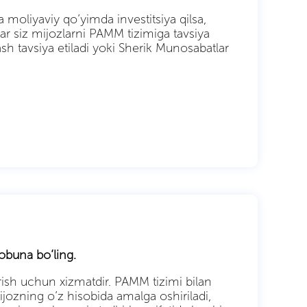
 moliyaviy qo’yimda investitsiya qilsa,
ar siz mijozlarni PAMM tizimiga tavsiya
lash tavsiya etiladi yoki Sherik Munosabatlar
 obuna bo’ling.
’rish uchun xizmatdir. PAMM tizimi bilan
ijozning o’z hisobida amalga oshiriladi,