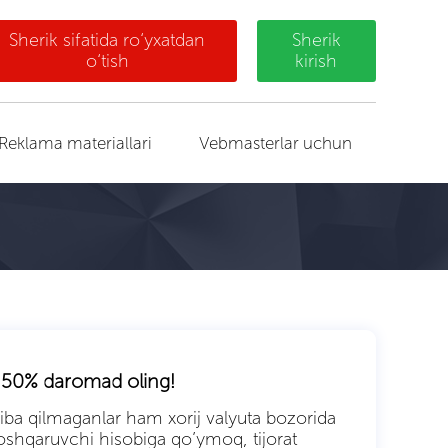
Sherik sifatida ro‘yxatdan
Sherik
o‘tish
kirish
Reklama materiallari
Vebmasterlar uchun
an 50% daromad oling!
ajriba qilmaganlar ham xorij valyuta bozorida
y boshqaruvchi hisobiga qo’ymoq, tijorat