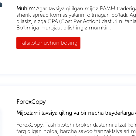
Muhim:
Agar tavsiya qililgan mijoz PAMM traderiga
sherik spread komissiyalarini o’lmagan bo’ladi. Ag
qilasiz, sizga CPA (Cost Per Action) dasturi ni tan
Bo’limiga murojaat qilishingiz mumkin.
Tafsilotlar uchun bosing
ForexCopy
Mijozlarni tavsiya qiling va bir necha treyderlarga
ForexCopy, Tashkilotchi broker dasturini afzal ko
farq qilgan holda, barcha savdo tranzaktsiyalari m