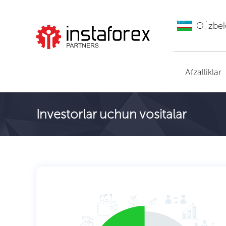
O`zbe
ИнстаФорекс ga
o'tish
Afzalliklar
Investorlar uchun vositalar