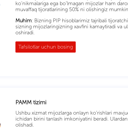
ko’nikmalariga ega bo’lmagan mijozlar ham daromad
muvaffaq tijoratlarining 50% ni olishingiz mumkin
Muhim
: Bizning PIP hisoblarimiz tajribali tijorat
sizning mijozlaringizning xavfini kamaytiradi va u
oshiradi.
Tafsilotlar uchun bosing
PAMM tizimi
Ushbu xizmat mijozlarga onlayn ko’rishlari mavju
ichidan birini tanlash imkoniyatini beradi. Ularda
olishadi.