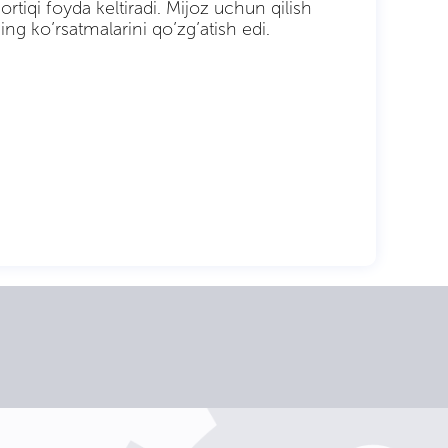
rtiqi foyda keltiradi. Mijoz uchun qilish
ing ko’rsatmalarini qo’zg’atish edi.