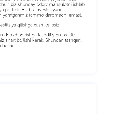
chun biz shunday oddiy mahsulotni ishlab
 portfeli. Biz bu investitsiyani
chun yaratganmiz (ammo daromadni emas).
itsiya qilishga xush kelibsiz!
 deb chaqirishga tasodifiy emas. Biz
z shart bo’lishi kerak. Shundan tashqari,
bo’ladi.