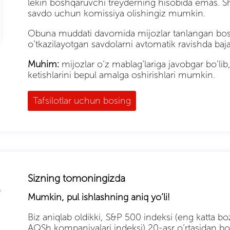
lekin boshqaruvchi treyderning hisobida emas. Shu
savdo uchun komissiya olishingiz mumkin.
Obuna muddati davomida mijozlar tanlangan bosh
o’tkazilayotgan savdolarni avtomatik ravishda baja
Muhim:
mijozlar o’z mablag’lariga javobgar bo’li
ketishlarini bepul amalga oshirishlari mumkin.
Tafsilotlar uchun bosing
Sizning tomoningizda
Mumkin, pul ishlashning aniq yo’li!
Biz aniqlab oldikki, S&P 500 indeksi (eng katta bo
AQSh kompaniyalari indeksi) 20-asr o’rtasidan bos