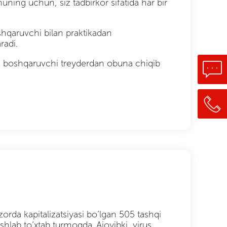
ning uchun, siz tadbirkor sifatida har bir
qaruvchi bilan praktikadan
radi.
b, boshqaruvchi treyderdan obuna chiqib
zorda kapitalizatsiyasi bo’lgan 505 tashqi
hlab to’xtab turmoqda. Ajoyibki, virus