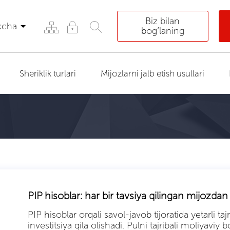
Biz bilan
kcha
bog‘laning
Sheriklik turlari
Mijozlarni jalb etish usullari
PIP hisoblar: har bir tavsiya qilingan mijozd
PIP hisoblar orqali savol-javob tijoratida yetarli t
investitsiya qila olishadi. Pulni tajribali moliyavi