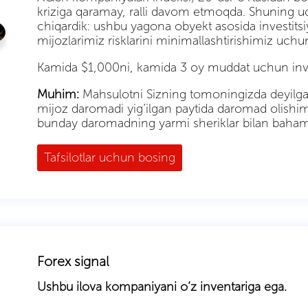
kriziga qaramay, ralli davom etmoqda. Shuning u
chiqardik: ushbu yagona obyekt asosida investitsiya
mijozlarimiz risklarini minimallashtirishimiz u
Kamida $1,000ni, kamida 3 oy muddat uchun invest
Muhim:
Mahsulotni Sizning tomoningizda deyilgan
mijoz daromadi yig’ilgan paytida daromad olishimi
bunday daromadning yarmi sheriklar bilan baham 
Tafsilotlar uchun bosing
Forex signal
Ushbu ilova kompaniyani o’z inventariga ega.