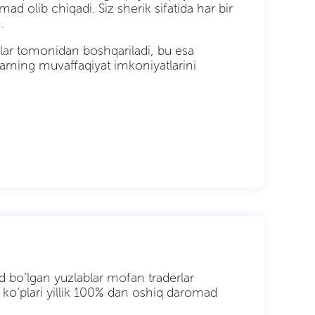
 olib chiqadi. Siz sherik sifatida har bir
.
chilar tomonidan boshqariladi, bu esa
larning muvaffaqiyat imkoniyatlarini
d bo’lgan yuzlablar mofan traderlar
n ko’plari yillik 100% dan oshiq daromad