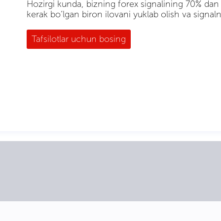
Hozirgi kunda, bizning forex signalining 70% dan o
kerak bo’lgan biron ilovani yuklab olish va signaln
Tafsilotlar uchun bosing