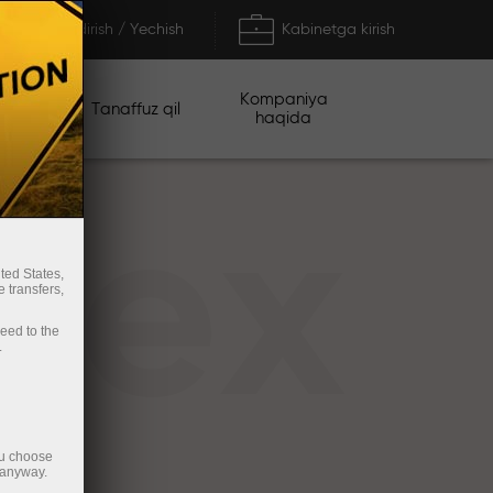
To'ldirish / Yechish
Kabinetga kirish
Kompaniya
iyalar
Tanaffuz qil
haqida
rex
ted States,
 transfers,
ceed to the
.
ou choose
 anyway.