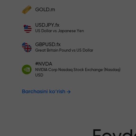
Hisobingizni $333 bilan to‘ldiri
GOLD.m
Hisobni to‘ldiring va depozitingizdan 1
000 marta katta bonus oling. X1000 xat
Risksiz savdo
USDJPY.fx
emas. Depozit qancha katta bo‘lsa,
US Dollar vs Japanese Yen
multiplikator shuncha yuqori bo‘ladi.
GBPUSD.fx
kafolatlanadi
Great Britain Pound vs US Dollar
#NVDA
NVIDIA Corp Nasdaq Stock Exchange (Nasdaq)
X1000 gacha
USD
Barchasini ko‘rish
eng katta mul