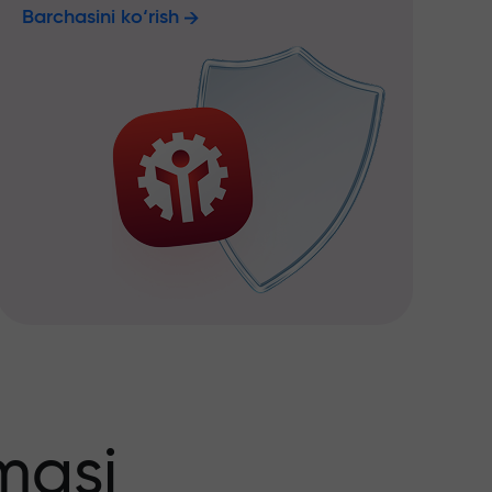
Barchasini ko‘rish
masi