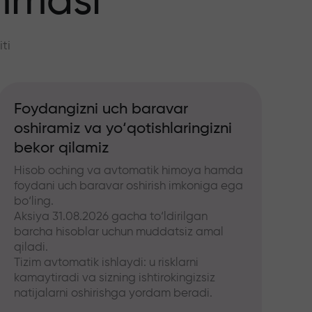
mmasi
ti
Foydangizni uch baravar
oshiramiz va yo‘qotishlaringizni
bekor qilamiz
Hisob oching va avtomatik himoya hamda
foydani uch baravar oshirish imkoniga ega
bo‘ling.
Aksiya 31.08.2026 gacha to‘ldirilgan
barcha hisoblar uchun muddatsiz amal
qiladi.
Tizim avtomatik ishlaydi: u risklarni
kamaytiradi va sizning ishtirokingizsiz
natijalarni oshirishga yordam beradi.