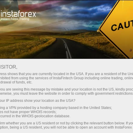
Hisob-varag'ini tez ochish
Savdo platformasi
Endi ish
hlayotganlar
Investorlar uchun
Hamkorlar uchun
Promoaks
uchun
staFo
ISITOR,
ess shows that you are currently located in the USA. If you are a resident of the Uni
ibited from using the services of InstaFintech Group including online trading, online
drawal of funds, etc.
k you are seeing this message by mistake and your location is not the US, kindly pro
herwise, you must leave the website in order to comply with government restrictions
ur IP address show your location as the USA?
sing a VPN provided by a hosting company based in the United States;
oes not have proper WHOIS records;
occurred in the WHOIS geolocation database.
irm whether you are a US resident or not by clicking the relevant button below. If y
ption, being a US resident, you will not be able to open an account with InstaForex