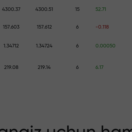
ng — $1,500 gacha qiymatdagi sovg‘ani 
4300.37
4300.51
15
52.71
o
 qiling — foydang
157.603
157.612
6
-0.118
1.34712
1.34724
6
0.00050
219.08
219.14
6
6.17
 bonus — bozord
tiplikator