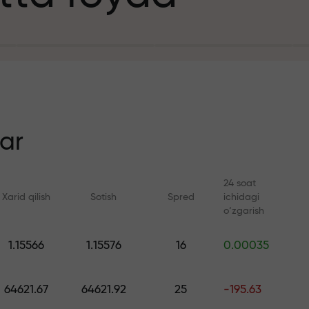
it uchun
n
ar
24 soat
Xarid qilish
Sotish
Spred
ichidagi
ezlik
o‘zgarish
Onlayn kurslar
FX.CO bilan anal
1.15566
1.15576
16
0.00035
a jekpoti
Savdoni noldan o‘rganing —
Forex, kripto va Fyuc
barcha darajalar uchun kurslar
bo‘yicha kunlik progn
64621.67
64621.92
25
-195.63
va vebinarlar