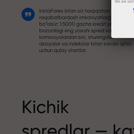
We are sorr
InstaForex bilan siz haqiqatan
raqobatbardosh imkoniyatlarga ega
bo‘lasiz: 1:5000 gacha kredit yelkasi,
bozordagi eng yaxshi spred va
komissiyalardan biri, shuningdek
aksiyalar va indekslar bilan savdo qilish
uchun qulay shartlar.
Biz savdoni yanada jozibador qiladigan
bonus tizimini ishlab chiqdik. Har bir
nuslar
InstaForex mijozi o‘z depozitiga 30%
gacha bonus olishi va boshqa aksiyalar
hamda maxsus takliflardan foydalanishi
mumkin.
Kichik
Trassadagi tezlik va savdo tezligi bir xil
spredlar — ka
qadriyatlarni baham ko‘radi. Aleš Loprai
savdo olamiga intilish va intizom