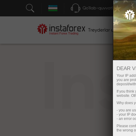
Qo'llab-quvvatlash
Treyderlar uchun
bos
In
DEAR V
Your IP addr
you are proh
deposit/with
If you thin
website. Ot
Why does yo
- you are u
- your IP d
- an error 
Please conf
the wrong o