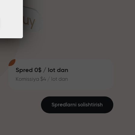
Spred 0$ / lot dan
Komissiya $4 / lot dan
Spredlarni solishtirish