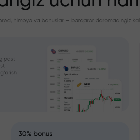
angiz uchun ha
pred, himoya va bonuslar — barqaror daromadingiz kali
g past
st
g‘arish
30% bonus