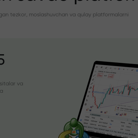
angan tezkor, moslashuvchan va qulay platformalarni
5
sitalar va
da