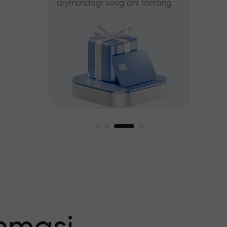
qiymatdagi sovg‘ani tanlang
tanlang
iz
agi