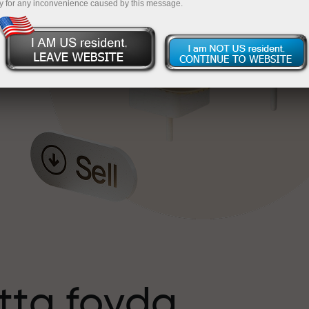
y for any inconvenience caused by this message.
tta foyda
s