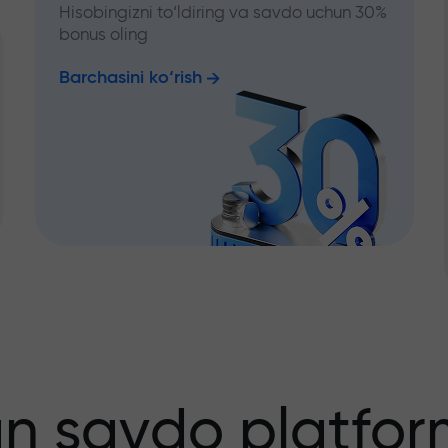
Hisobingizni to‘ldiring va savdo uchun 30%
bonus oling
Barchasini ko‘rish
an savdo platfor