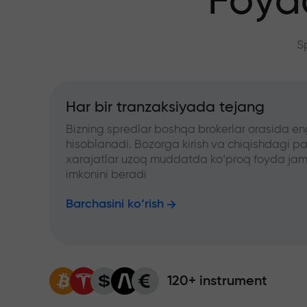
Foyd
S
Har bir tranzaksiyada tejang
Bizning spredlar boshqa brokerlar orasida en
hisoblanadi. Bozorga kirish va chiqishdagi pa
xarajatlar uzoq muddatda ko‘proq foyda jam
imkonini beradi
Barchasini ko‘rish
120+ instrument