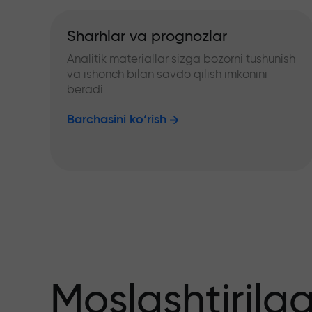
Sharhlar va prognozlar
Analitik materiallar sizga bozorni tushunish
va ishonch bilan savdo qilish imkonini
beradi
Barchasini ko‘rish
Moslashtirilg