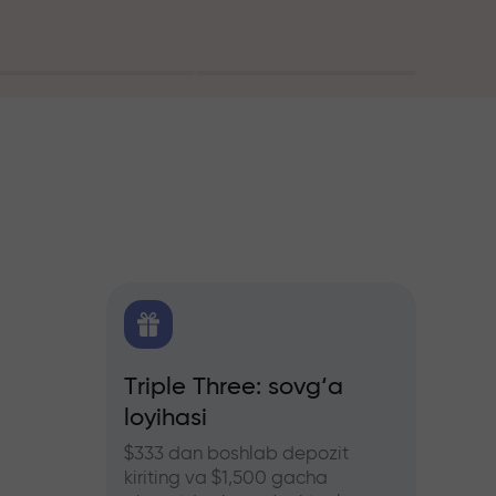
itika
Triple Three: sovg‘a
Treyd
loyihasi
bonus
hers
ozlar
$333 dan boshlab depozit
InstaFo
kiriting va $1,500 gacha
eting v