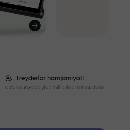
Treyderlar hamjamiyati
butun dunyo bo‘ylab millionlab ishtirokchilar