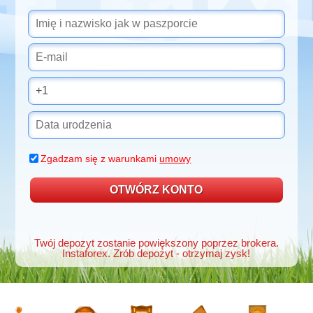
Zgadzam się z warunkami
umowy
Twój depozyt zostanie powiększony poprzez brokera.
Instaforex. Zrób depozyt - otrzymaj zysk!