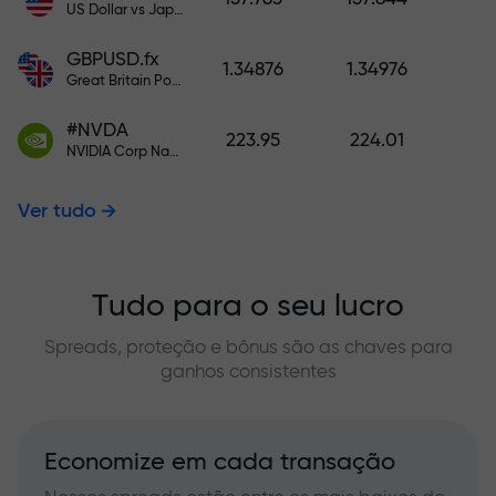
US Dollar vs Japanese Yen
GBPUSD.fx
1.34876
1.34976
Great Britain Pound vs US Dollar
#NVDA
223.95
224.01
NVIDIA Corp Nasdaq Stock Exchange (Nasdaq) USD
Ver tudo
Tudo para o seu lucro
Spreads, proteção e bônus são as chaves para
ganhos consistentes
Economize em cada transação