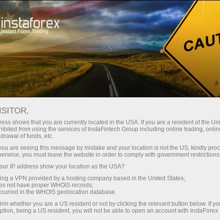
Spreads mínimos — lucro máximo
ISITOR,
ess shows that you are currently located in the USA. If you are a resident of the Uni
Bônus de 30%
ibited from using the services of InstaFintech Group including online trading, online
Com a InstaForex, você obtém
drawal of funds, etc.
acesso a oportunidades
para cada depósito
k you are seeing this message by mistake and your location is not the US, kindly pro
realmente competitivas:
herwise, you must leave the website in order to comply with government restrictions
alavancagem de até 1:5000,
ur IP address show your location as the USA?
Velocidade
alguns dos melhores spreads e
sing a VPN provided by a hosting company based in the United States;
comissões do mercado, e
oes not have proper WHOIS records;
no trading e na estrada
occurred in the WHOIS geolocation database.
condições vantajosas para
irm whether you are a US resident or not by clicking the relevant button below. If y
negociar ações e índices.
ption, being a US resident, you will not be able to open an account with InstaForex
Sua recompensa exclusiva de
Desenvolvemos um sistema de