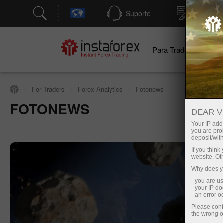
Suporte
Abertura
Para Traders
Pa
For Traders
Forex Analytics
Fotonews
FOTONEWS
Abrir conta de negociação
DEAR V
Your IP addr
you are proh
deposit/with
If you thin
website. Ot
Why does yo
- you are u
- your IP d
- an error 
Please conf
the wrong o