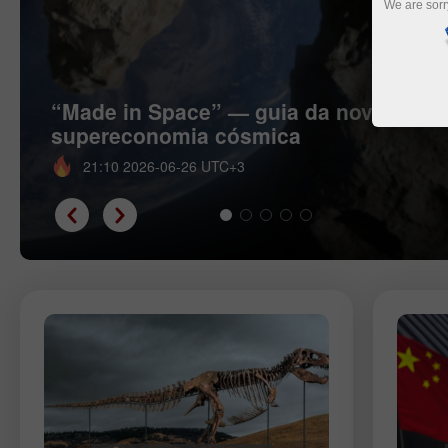
We are sorr
“Made in Space” — guia da nova
supereconomia cósmica
21:10 2026-06-26 UTC+3