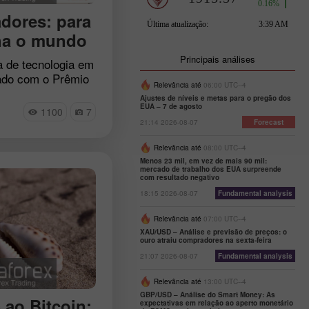
nal. Enquanto isso,
dores: para
tando forte
ha o mundo
Principais análises
 de tecnologia em
ado com o Prêmio
Relevância até
06:00 UTC--4
ton apresentou
Ajustes de níveis e metas para o pregão dos
ria. A humanidade
EUA – 7 de agosto
1100
7
o tipo de ser
21:14 2026-08-07
Forecast
idades digitais
nteligência
Relevância até
08:00 UTC--4
Menos 23 mil, em vez de mais 90 mil:
treiná-las para
mercado de trabalho dos EUA surpreende
agir de forma
com resultado negativo
cnológica pode dar
18:15 2026-08-07
Fundamental analysis
nteligência hostil
Relevância até
07:00 UTC--4
amos à beira de
XAU/USD – Análise e previsão de preços: o
ossas criações
ouro atraiu compradores na sexta-feira
e e influenciam
21:07 2026-08-07
Fundamental analysis
 vida.
Relevância até
13:00 UTC--4
GBP/USD – Análise do Smart Money: As
ao Bitcoin:
expectativas em relação ao aperto monetário