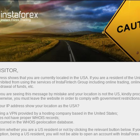
 instanânea da conta
Plataforma de negociação
ra Iniciantes
Para Investidores
Para Parceiros
Campa
Abrir conta demo
ISITOR,
ess shows that you are currently located in the USA. If you are a resident of the Uni
ibited from using the services of InstaFintech Group including online trading, online
drawal of funds, etc.
k you are seeing this message by mistake and your location is not the US, kindly pro
herwise, you must leave the website in order to comply with government restrictions
ur IP address show your location as the USA?
sing a VPN provided by a hosting company based in the United States;
oes not have proper WHOIS records;
occurred in the WHOIS geolocation database.
irm whether you are a US resident or not by clicking the relevant button below. If y
Duplos digitais: o fim da
Estratégia d
ption, being a US resident, you will not be able to open an account with InstaForex
exclusividade humana
prazo — liç