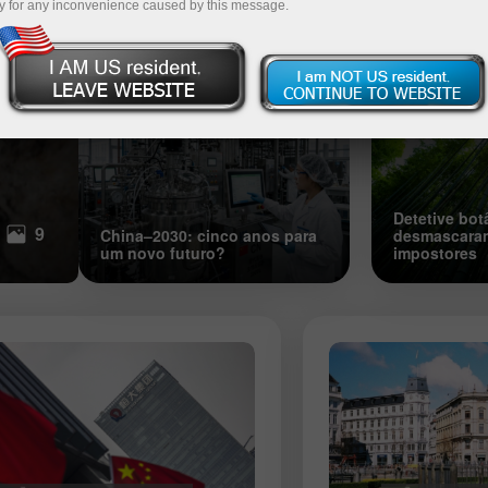
y for any inconvenience caused by this message.
biológica
de longa da
Mais perto da natureza: a revoluç
silenciosa do biohacking
20:58 2026-06-25 UTC+3
Detetive bo
9
China–2030: cinco anos para
desmascara
um novo futuro?
impostores