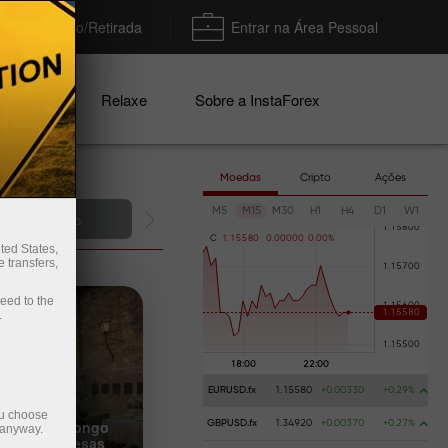
Depósito/Retirada
Entrar na Área Pessoal
nhas
Relaxe
Sobre a InstaForex
Moedas
Cripto
Ações
M5
M15
M30
H1
H4
D1
W1
Deposite dinheiro
C
1
.
1
5
5
8
0
0
.
0
0
0
0
0
0
.
0
0
%
ted States,
 transfers,
ceed to the
.
EURUSD.fx
1.15580
+0.00330
+0.29%
ou choose
e visão de longo
GBPUSD.fx
1.34920
+0.00370
+0.27%
 anyway.
ões de empresas