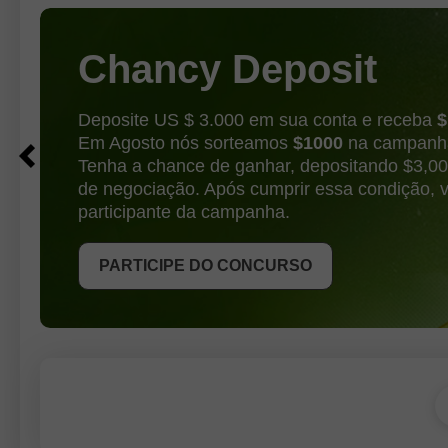
sobre uma possível alta
Chancy Deposit
Deposite US $ 3.000 em sua conta e receba
$
Em Agosto nós sorteamos
$1000
na campanha
Tenha a chance de ganhar, depositando $3,0
de negociação. Após cumprir essa condição, 
participante da campanha.
PARTICIPE DO CONCURSO
RECEBA O BÔNUS
PARTICIPE DO CONCURSO
PARTICIPE DO CONCURSO