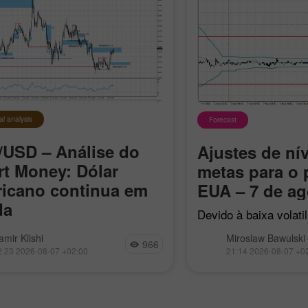
al analysis
Forecast
USD – Análise do
Ajustes de nív
t Money: Dólar
metas para o 
icano continua em
EUA – 7 de ag
da
Devido à baixa volati
mercado, hoje foi pos
EUR/USD permanece dentro do
amir Klishi
Miroslaw Bawulski
apenas a libra utiliza
966
 baixista local iniciado em 17
2:23 2026-08-07 +02:00
21:14 2026-08-07 +0
de Reversão à Médi
l, mas, a cada dia que passa,
nesse caso, não oco
ros se aproximam da formação
de reversão
 própria tendência