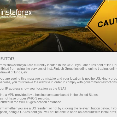
Spreads mínimos — lucro máximo
ISITOR,
ess shows that you are currently located in the USA. If you are a resident of the Uni
Bônus de 30%
ibited from using the services of InstaFintech Group including online trading, online
Com a InstaForex, você obtém
drawal of funds, etc.
acesso a oportunidades
para cada depósito
k you are seeing this message by mistake and your location is not the US, kindly pro
realmente competitivas:
herwise, you must leave the website in order to comply with government restrictions
alavancagem de até 1:5000,
ur IP address show your location as the USA?
Velocidade
alguns dos melhores spreads e
sing a VPN provided by a hosting company based in the United States;
comissões do mercado, e
oes not have proper WHOIS records;
no trading e na estrada
occurred in the WHOIS geolocation database.
condições vantajosas para
irm whether you are a US resident or not by clicking the relevant button below. If y
negociar ações e índices.
ption, being a US resident, you will not be able to open an account with InstaForex
Sua recompensa exclusiva de
Desenvolvemos um sistema de