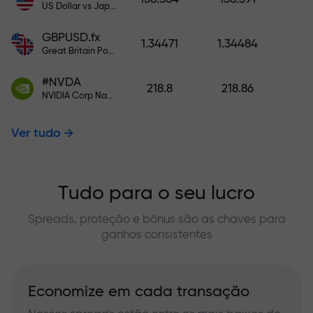
US Dollar vs Japanese Yen
GBPUSD.fx
1.34471
1.34484
Great Britain Pound vs US Dollar
#NVDA
218.8
218.86
NVIDIA Corp Nasdaq Stock Exchange (Nasdaq) USD
Ver tudo
Tudo para o seu lucro
Spreads, proteção e bônus são as chaves para
ganhos consistentes
Economize em cada transação