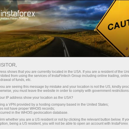
Spreads mínimos — lucro máximo
ISITOR,
ess shows that you are currently located in the USA. If you are a resident of the Uni
Bônus de 30%
ibited from using the services of InstaFintech Group including online trading, online
Com a InstaForex, você obtém
drawal of funds, etc.
acesso a oportunidades
para cada depósito
k you are seeing this message by mistake and your location is not the US, kindly pro
realmente competitivas:
herwise, you must leave the website in order to comply with government restrictions
alavancagem de até 1:5000,
ur IP address show your location as the USA?
Velocidade
alguns dos melhores spreads e
sing a VPN provided by a hosting company based in the United States;
comissões do mercado, e
oes not have proper WHOIS records;
no trading e na estrada
occurred in the WHOIS geolocation database.
condições vantajosas para
irm whether you are a US resident or not by clicking the relevant button below. If y
negociar ações e índices.
ption, being a US resident, you will not be able to open an account with InstaForex
Sua recompensa exclusiva de
Desenvolvemos um sistema de