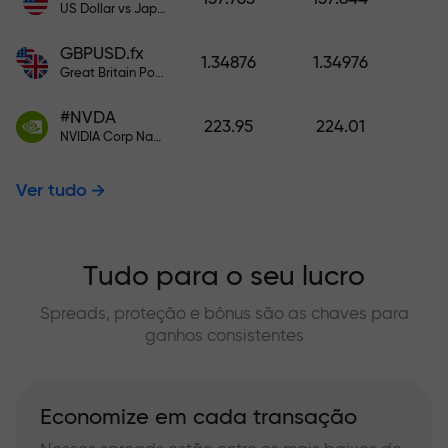
US Dollar vs Japanese Yen
GBPUSD.fx
1.34876
1.34976
Great Britain Pound vs US Dollar
#NVDA
223.95
224.01
NVIDIA Corp Nasdaq Stock Exchange (Nasdaq) USD
Ver tudo
Tudo para o seu lucro
Spreads, proteção e bônus são as chaves para
ganhos consistentes
Economize em cada transação