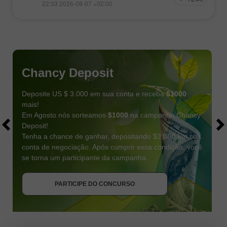
22:33 2026-08-07 +02:00
Chancy Deposit
Deposite US $ 3.000 em sua conta e receba
$1000
mais!
Em Agosto nós sorteamos
$1000
na campanha Chancy
Deposit!
Tenha a chance de ganhar, depositando $3,000 em sua
conta de negociação. Após cumprir essa condição, você
se torna um participante da campanha.
RECEBA O BÔNUS
PARTICIPE DO CONCURSO
PARTICIPE DO CONCURSO
PARTICIPE DO CONCURSO