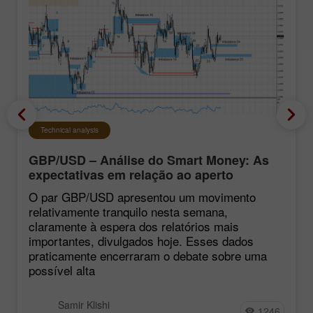
Technical analysis
GBP/USD – Análise do Smart Money: As
expectativas em relação ao aperto
monetário do FOMC continuam baixas
O par GBP/USD apresentou um movimento
relativamente tranquilo nesta semana,
claramente à espera dos relatórios mais
importantes, divulgados hoje. Esses dados
praticamente encerraram o debate sobre uma
possível alta
Samir Klishi
1246