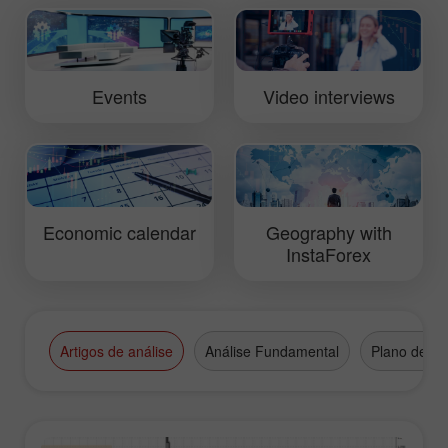
relevant topics of currency trading and
opportunities provided by investments
in the forex market.
Events
Video interviews
Economic calendar
Geography with
InstaForex
Artigos de análise
Análise Fundamental
Plano de N