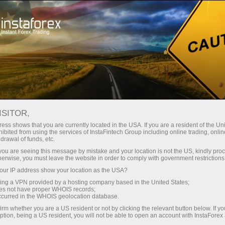
For Traders
Forex Analytics
InstaForex TV
Forex TV News
ISITOR,
ess shows that you are currently located in the USA. If you are a resident of the Uni
ibited from using the services of InstaFintech Group including online trading, online
drawal of funds, etc.
k you are seeing this message by mistake and your location is not the US, kindly pro
herwise, you must leave the website in order to comply with government restrictions
ur IP address show your location as the USA?
iação
sing a VPN provided by a hosting company based in the United States;
oes not have proper WHOIS records;
occurred in the WHOIS geolocation database.
o
irm whether you are a US resident or not by clicking the relevant button below. If y
ption, being a US resident, you will not be able to open an account with InstaForex