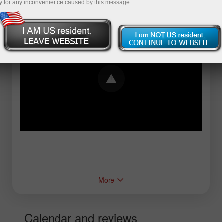
y for any inconvenience caused by this message.
Error loading YouTube: Video could not be
played
More
Calendar and reviews