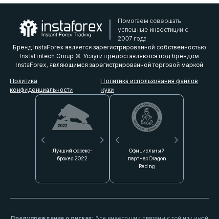
Помогаем совершать
успешные инвестиции с
2007 года
Бренд InstaForex является зарегистрированной собственностью
InstaFintech Group ©. Услуги предоставляются под брендом
InstaForex, являющимся зарегистрированной торговой маркой
Политика
Политика использования файлов
конфиденциальности
куки
 форекс-
Официальный
Лучшая
Раллийная
Самый
Самый 
ральный
Гене
р 2022
партнер Dragon
партнерская
команда InstaForex
инновационный
брокер в
HKM Zvolen
спонсор
программа 2022
Racing
форекс-брокер 2021
Loprais Team
Все инвестиции связаны с той или иной
Предупреждение о рисках: