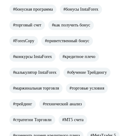
#бонусная программа
#бонусы InstaForex
#торговый счет
#как получить бонус
#ForexCopy
#приветственный бонус
#конкурсы InstaForex
#кредитное плечо
#калькулятор InstaForex
#обучение Трейдингу
#маржинальная торговля
#торговые условия
#трейдинг
#технический анализ
#стратегии Торговли
#МТ5 счета
#изменить размер кредитного плеча
#MetaTrader 5