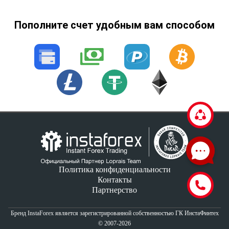
Пополните счет удобным вам способом
Политика конфиденциальности
Контакты
Партнерство
Бренд InstaForex
является зарегистрированной собственностью ГК ИнстаФинтех
© 2007-2026