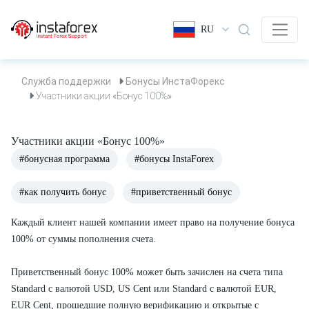
RU
Служба поддержки
Бонусы ИнстаФорекс
Участники акции «Бонус 100%»
Участники акции «Бонус 100%»
#бонусная программа
#бонусы InstaForex
#как получить бонус
#приветственный бонус
Каждый клиент нашей компании имеет право на получение бонуса
100% от суммы пополнения счета.
Приветственный бонус 100% может быть зачислен на счета типа
Standard с валютой USD, US Cent или Standard с валютой EUR,
EUR Cent, прошедшие полную верификацию и открытые с