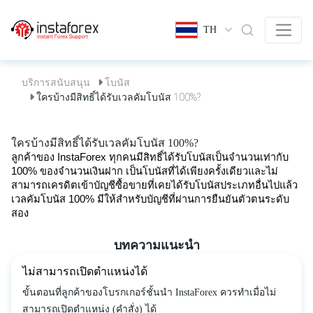
TH
บริการสนับสนุน
โบนัส
ใครบ้างมีสิทธิ์ได้รับเวลคัมโบนัส 100%?
ใครบ้างมีสิทธิ์ได้รับเวลคัมโบนัส 100%?
ลูกค้าของ InstaForex ทุกคนมีสิทธิ์ได้รับโบนัสเป็นจำนวนเท่ากับ 
100% ของจำนวนเงินฝาก เป็นโบนัสที่ได้เพียงครั้งเดียวและไม่
สามารถเครดิตเข้าบัญชีซื้อขายที่เคยได้รับโบนัสประเภทอื่นไปแล้ว 
เวลคัมโบนัส 100% มีให้สำหรับบัญชีที่ผ่านการยืนยันตัวตนระดับ
สอง
บทความแนะนำ
ไม่สามารถเปิดตำแหน่งได้
ขั้นตอนที่ลูกค้าของโบรกเกอร์ชั้นนำ InstaForex ควรทำเมื่อไม่
สามารถเปิดตำแหน่ง (คำสั่ง) ได้