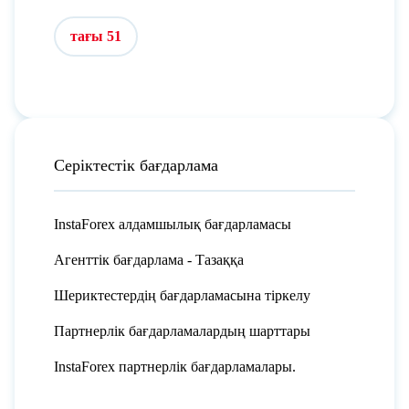
тағы 51
Серіктестік бағдарлама
InstaForex алдамшылық бағдарламасы
Агенттік бағдарлама - Тазаққа
Шериктестердің бағдарламасына тіркелу
Партнерлік бағдарламалардың шарттары
InstaForex партнерлік бағдарламалары.