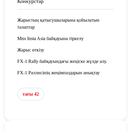
Конкурстар
Жарыстың қатысушыларына қойылатын
талаптар
Miss Insta Asia байқауына тіркелу
Жарыс өткізу
FX-1 Rally байқауындағы жеңіске жүлде алу.
FX-1 Раллисінің жеңімпаздарын анықтау
тағы 42