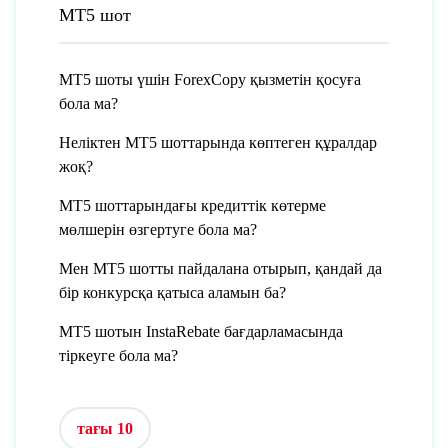
МТ5 шот
МТ5 шоты үшін ForexCopy қызметін қосуға
бола ма?
Неліктен MT5 шоттарында көптеген құралдар
жоқ?
МТ5 шоттарындағы кредиттік көтерме
мөлшерін өзгертуге бола ма?
Мен МТ5 шотты пайдалана отырып, қандай да
бір конкурсқа қатыса аламын ба?
МТ5 шотын InstaRebate бағдарламасында
тіркеуге бола ма?
тағы 10