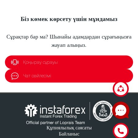
Біз көмек көрсету үшін мұндамыз
Сұрақтар бар ма? Шынайы адамдардан сұрағыңызға
жауап алыңыз.
Қоңырау сұрауы
Чат сөйлесімі
Құпиялылық саясаты
Байланыс