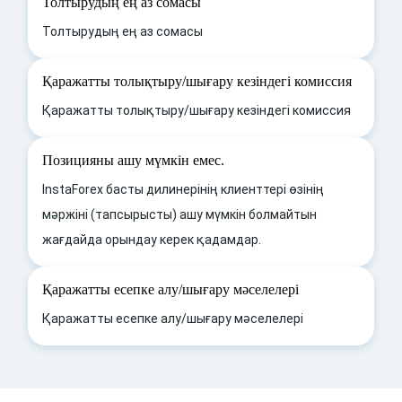
Толтырудың ең аз сомасы
Толтырудың ең аз сомасы
Қаражатты толықтыру/шығару кезіндегі комиссия
Қаражатты толықтыру/шығару кезіндегі комиссия
Позицияны ашу мүмкін емес.
InstaForex басты дилинерінің клиенттері өзінің
мәржіні (тапсырысты) ашу мүмкін болмайтын
жағдайда орындау керек қадамдар.
Қаражатты есепке алу/шығару мәселелері
Қаражатты есепке алу/шығару мәселелері