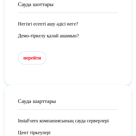
Сауда шоттары
Негізгі есепті ашу әдісі неге?
Демо-тіркелу қалай ашамын?
перейти
Сауда шарттары
InstaForex компаниясының сауда серверлері
Цент тіркеулері