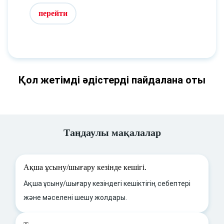
перейти
Қол жетімді әдістерді пайдалана оты
Таңдаулы мақалалар
Ақша ұсыну/шығару кезінде кешігі.
Ақша ұсыну/шығару кезіндегі кешіктігің себептері
және мәселені шешу жолдары.