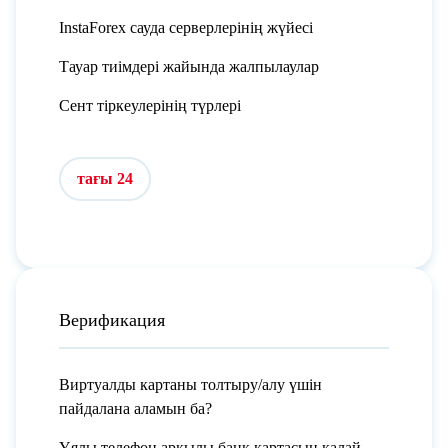
InstaForex сауда серверлерінің жүйесі
Тауар тиімдері жайында жалпылаулар
Сент тіркеулерінің түрлері
тағы 24
Верификация
Виртуалды картаны толтыру/алу үшін
пайдалана аламын ба?
Ұялы телефон арқылы банк картасын қалай