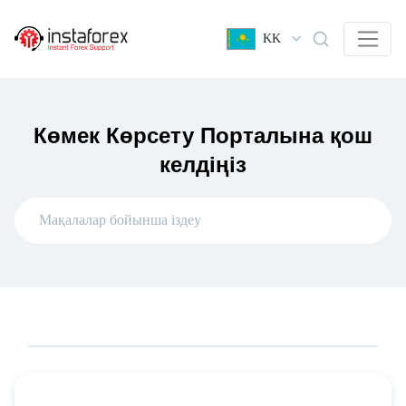
KK
Көмек Көрсету Порталына қош
келдіңіз