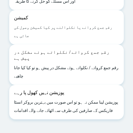
اور اس مسئلے کو حل کرنے کا طریقہ
کمیشن
رقم جمع کروانے یا نکلوالنے پر کیا کمیشن وصول کی
جاتی ہے
رقم جمع کرواتے / نکلواتے ہوئے مشکل در
پیش ہے
رقم جمع کرواتے / نکلواتے ہوئے مشکل در پیش ہو تو کیا کیا جانا
چاھیے
پوزیشن نہیں کھول پا رہے
پوزیشن لینا ممکن نہ ہو تو اس صورت میں بہترین بروکر انسٹا
فاریکس کے صارفین کی طرف سے اٹھائے جانے والے اقدامات