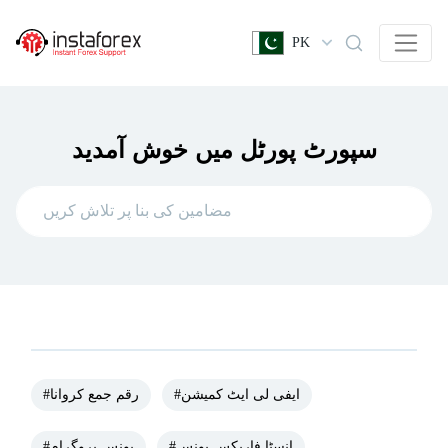
PK
سپورٹ پورٹل میں خوش آمدید
#ایفی لی ایٹ کمیشن
#رقم جمع کروانا
#انسٹا فاریکس بونس
#بونس پروگرام