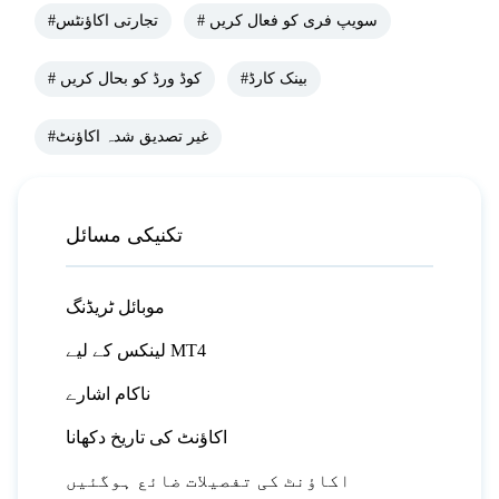
# سویپ فری کو فعال کریں
#تجارتی اکاؤنٹس
#بینک کارڈ
# کوڈ ورڈ کو بحال کریں
#غیر تصدیق شدہ اکاؤنٹ
تکنیکی مسائل
موبائل ٹریڈنگ
لینکس کے لیے MT4
ناکام اشارے
اکاؤنٹ کی تاریخ دکھانا
اکاؤنٹ کی تفصیلات ضائع ہوگئیں