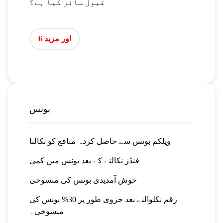
قبول سائز کیا ہے؟
اور مزید 6
بونس
ویلکم بونس سے حاصل کردہ منافع کو نکالنا
فنڈز نکالنے کے بعد بونس میں کمی
خوش آمدیدی بونس کی منسوخی
رقم نکلوالنے بعد جزوی طور پر 30% بونس کی
منسوخی۔