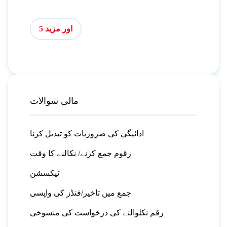
اور مزید 5
مالی سوالات
ادائیگی کی ضروریات کو تبدیل کرنا
رقوم جمع کرنے/ نکالنے کا وقت
ٹیکسشن
جمع میں تاخیر/فنڈز کی واپسی
رقم نکلوالنے کی درخواست کی منسوخی