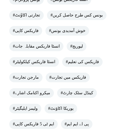
#بونس کس طرح حاصل کریں
#تجارتی اکاؤٔنٹ
#خوش آمدیدی بونس
#فاریکس کاپی
#لیوریج
#انسٹا فاریکس مقابلہ جات
#فاریکس کی تعلیم
#انسٹا فاریکس کیلکولیٹر
#فاریکس میں تجارت
#مارجن تجارت
#کینڈل سٹک چارٹ
#میکرو اکنامک اشارے
#یوریکا اکاؤنٹ
#ولیمز ایلیگیٹر
#پی اے ایم ایم
#ایم ٹی 5 فاریکس کاپی