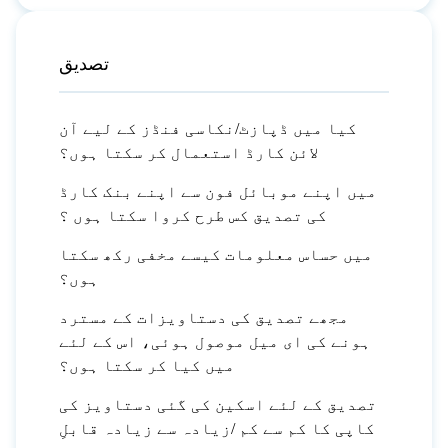
تصدیق
کیا میں ڈپازٹ/نکاسی فنڈز کے لیے آن
لائن کارڈ استعمال کر سکتا ہوں؟
میں اپنے موبائل فون سے اپنے بنک کارڈ
کی تصدیق کس طرح کروا سکتا ہوں ؟
میں حساس معلومات کیسے مخفی رکھ سکتا
ہوں؟
مجھے تصدیق کی دستاویزات کے مسترد
ہونے کی ای میل موصول ہوئی، اس کے لئے
میں کیا کر سکتا ہوں؟
تصدیق کے لئے اسکین کی گئی دستاویز کی
کاپی کا کم سے کم /زیادہ سے زیادہ قابلِ