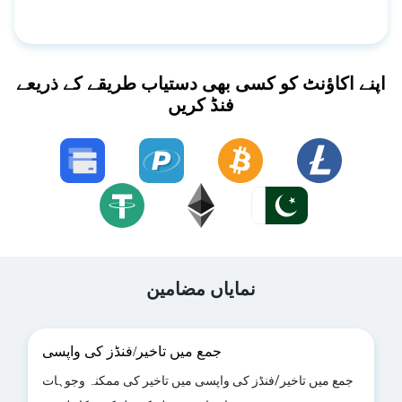
اپنے اکاؤنٹ کو کسی بھی دستیاب طریقے کے ذریعے
فنڈ کریں
نمایاں مضامین
جمع میں تاخیر/فنڈز کی واپسی
جمع میں تاخیر/فنڈز کی واپسی میں تاخیر کی ممکنہ وجوہات