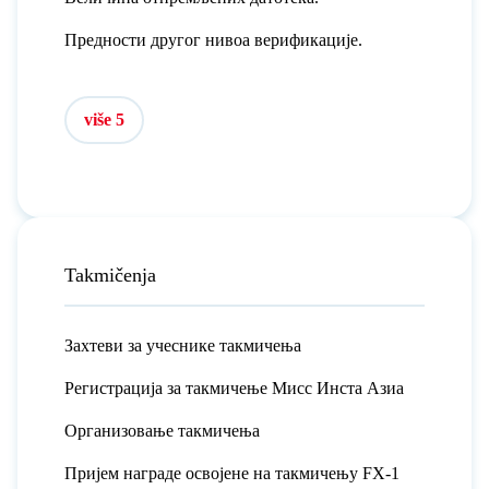
Предности другог нивоа верификације.
više 5
Takmičenja
Захтеви за учеснике такмичења
Регистрација за такмичење Мисс Инста Азиа
Организовање такмичења
Пријем награде освојене на такмичењу FX-1