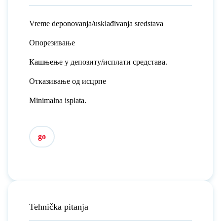
Vreme deponovanja/usklađivanja sredstava
Опорезивање
Кашњење у депозиту/исплати средстава.
Отказивање од исцрпе
Minimalna isplata.
go
Tehnička pitanja