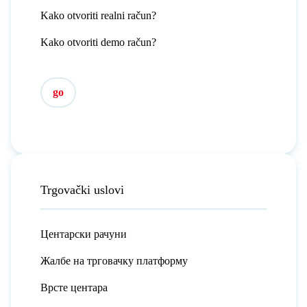
Kako otvoriti realni račun?
Kako otvoriti demo račun?
go
Trgovački uslovi
Центарски рачуни
Жалбе на трговачку платформу
Врсте центара