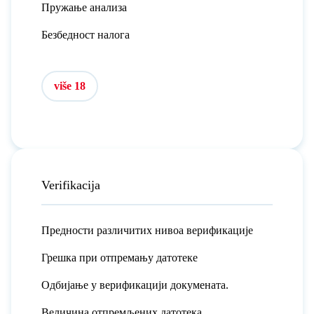
Пружање анализа
Безбедност налога
više 18
Verifikacija
Предности различитих нивоа верификације
Грешка при отпремању датотеке
Одбијање у верификацији докумената.
Величина отпремљених датотека.