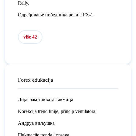
Rally.
Одређивање победника релија FX-1
više 42
Forex edukacija
Дијаграм тиквата-такмица
Korekcija trend linije, princip ventilatora.
Андрув виљушка
Fluktuacije trenda i opsega