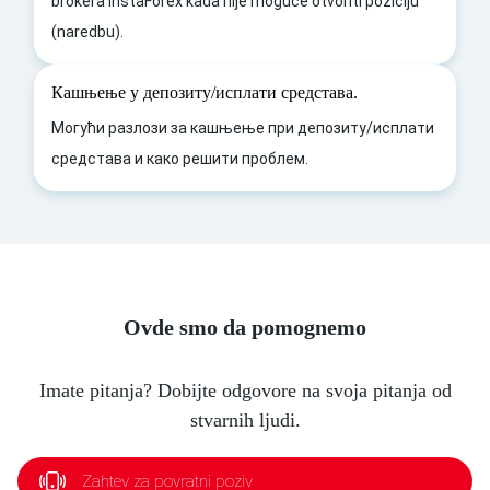
brokera InstaForex kada nije moguće otvoriti poziciju
(naredbu).
Кашњење у депозиту/исплати средстава.
Могући разлози за кашњење при депозиту/исплати
средстава и како решити проблем.
Ovde smo da pomognemo
Imate pitanja? Dobijte odgovore na svoja pitanja od
stvarnih ljudi.
Zahtev za povratni poziv