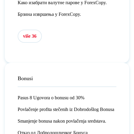
Како изабрати валутне парове у ForexCopy.
Брзина извршења у ForexCopy.
više 36
Bonusi
Pasus 8 Ugovora o bonusu od 30%
Povlačenje profita stečenih iz Dobrodošlog Bonusa
Smanjenje bonusa nakon povlačenja sredstava.
Отказ од Добродошличког Бонуса