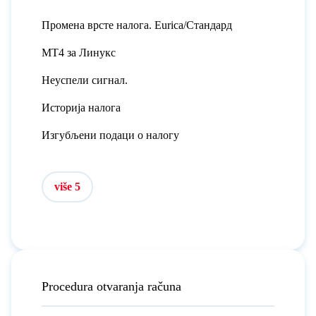
Промена врсте налога. Eurica/Стандард
MT4 за Линукс
Неуспели сигнал.
Историја налога
Изгубљени подаци о налогу
više 5
Procedura otvaranja računa