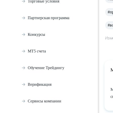
Торговые условия
#п
Партнерская программа
#в
Конкурсы
Изме
МТ5 счета
Обучение Трейдингу
М
Верификация
М
с
Сервисы компании