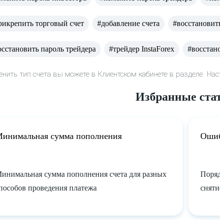
рикрепить торговый счет
#добавление счета
#восстановит
осстановить пароль трейдера
#трейдер InstaForex
#восстано
нить тип счета вы можете в Клиентском кабинете в разделе Нас
Избранные ста
инимальная сумма пополнения
Ошиб
инимальная сумма пополнения счета для разных
Поряд
пособов проведения платежа
сняти