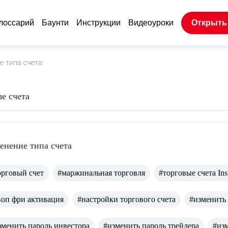
лоссарий
Баунти
Инструкции
Видеоуроки
Открыть
 типа счета
е счета
енение типа счета
орговый счет
#маржинальная торговля
#торговые счета Ins
воп фри активация
#настройки торгового счета
#изменить
зменить пароль инвестора
#изменить пароль трейдера
#изм