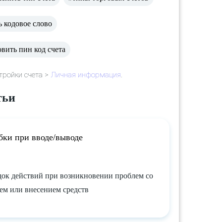
ь кодовое слово
вить пин код счета
тройки счета >
Личная информация
.
тьи
ки при вводе/выводе
ок действий при возникновении проблем со
ем или внесением средств