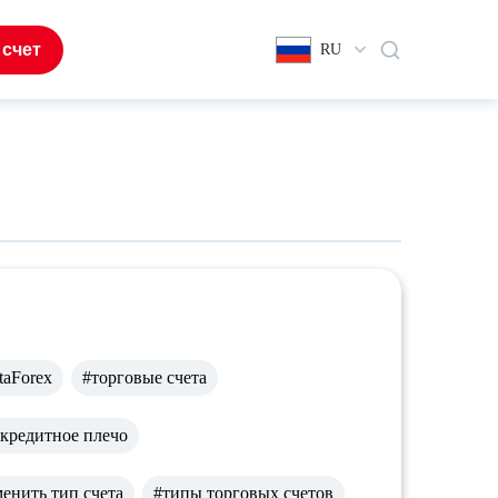
 счет
RU
taForex
#торговые счета
 кредитное плечо
енить тип счета
#типы торговых счетов