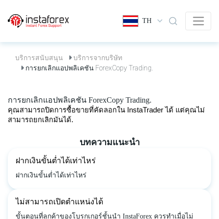
TH
บริการสนับสนุน
บริการจากบริษัท
การยกเลิกแอปพลิเคชัน ForexCopy Trading.
การยกเลิกแอปพลิเคชัน ForexCopy Trading.
คุณสามารถปิดการซื้อขายที่คัดลอกใน InstaTrader ได้ แต่คุณไม่
สามารถยกเลิกมันได้.
บทความแนะนำ
ฝากเงินขั้นต่ำได้เท่าไหร่
ฝากเงินขั้นต่ำได้เท่าไหร่
ไม่สามารถเปิดตำแหน่งได้
ขั้นตอนที่ลูกค้าของโบรกเกอร์ชั้นนำ InstaForex ควรทำเมื่อไม่