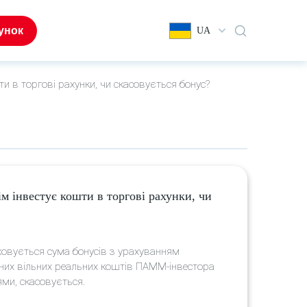
унок
UA
и в торгові рахунки, чи скасовується бонус?
м інвестує кошти в торгові рахунки, чи
ховується сума бонусів з урахуванням
них вільних реальних коштів ПАММ-інвестора
ями, скасовується.