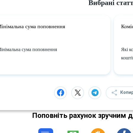
Вибрані статт
інімальна сума поповнення
Коміс
інімальна сума поповнення
Які к
кошті
Копи
Поповніть рахунок зручним 