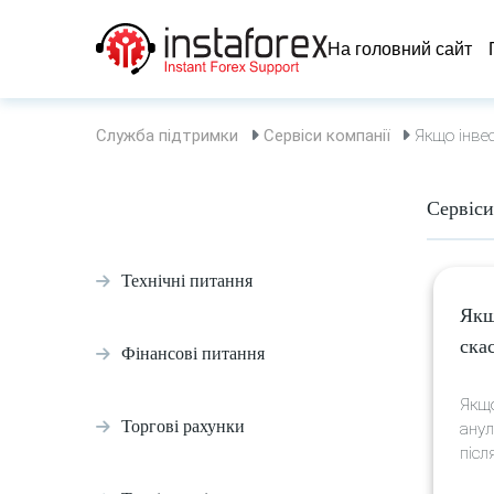
На головний сайт
Служба підтримки
Сервіси компанії
Якщо інвес
Сервіси
Технічні питання
Якщ
ска
Фінансові питання
Якщо
Торгові рахунки
анул
післ