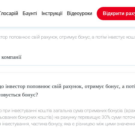
Глосарій
Баунтi
Інструкції
Відеоуроки
Відкрити рах
тор поповнює свій рахунок, отримує бонус, а потім інвестує кошт
 компанії
о інвестор поповнює свій рахунок, отримує бонус, а поті
совується бонус?
 при інвестуванні коштів загальна сума отриманих бонусів (вра
ьованих бонусних коштів) на рахунку перевищує 30% суми поточ
я інвестування, частина бонусу, яка є різницею між цими значенн