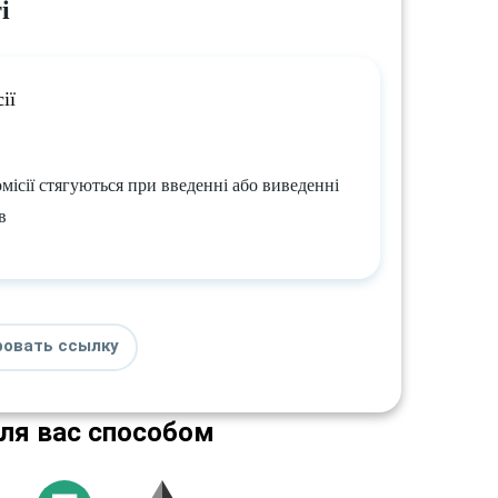
і
ії
омісії стягуються при введенні або виведенні
в
ровать ссылку
для вас способом