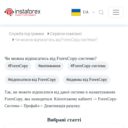
UA
Служба підтримки
Сервіси компанії
Чи можна відписатись від ForexCopy-системи?
Чи можна відписатись від ForexCopy-системи?
#ForexCopy
#копіювання
#ForexCopy-система
#відписатися від ForexCopy
#відмова від ForexCopy
Так, ви можете відписатися від даної системи в налаштуваннях
ForexCopy, яка знаходиться: Клієнтському кабінеті -> ForexCopy-
Система-> Профайл-> Деактивація рахунку.
Вибрані статті