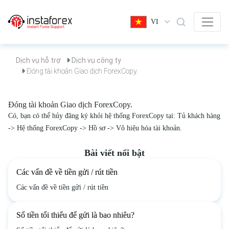
VI
Dịch vụ hỗ trợ
Dịch vụ công ty
Đóng tài khoản Giao dịch ForexCopy.
Đóng tài khoản Giao dịch ForexCopy.
Có, bạn có thể hủy đăng ký khỏi hệ thống ForexCopy tại: Tủ khách hàng
-> Hệ thống ForexCopy -> Hồ sơ -> Vô hiệu hóa tài khoản.
Bài viết nổi bật
Các vấn đề về tiền gửi / rút tiền
Các vấn đề về tiền gửi / rút tiền
Số tiền tối thiểu để gửi là bao nhiêu?