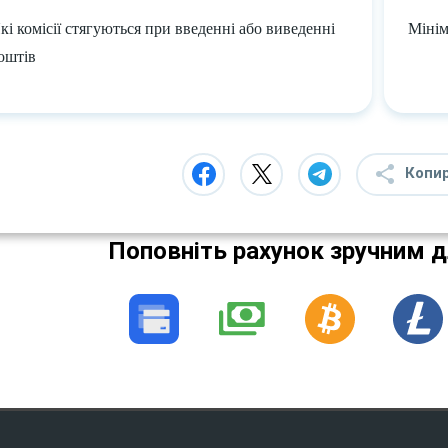
кі комісії стягуються при введенні або виведенні
Мінім
оштів
Копи
Поповніть рахунок зручним 