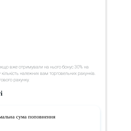
 якщо вже отримували на нього бонус 30% на
кількість належних вам торговельних рахунків.
ового рахунку.
і
мальна сума поповнення