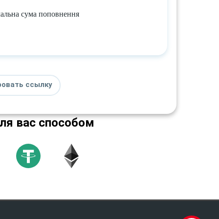
альна сума поповнення
ровать ссылку
для вас способом