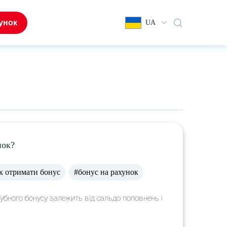
унок
UA
нок?
к отримати бонус
#бонус на рахунок
убного бонусу залежить від сальдо поповнень і