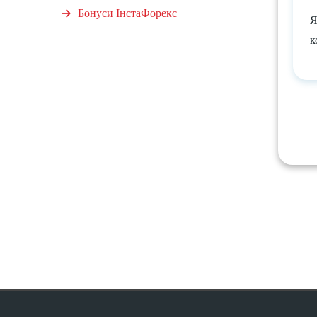
Бонуси ІнстаФорекс
Я
к