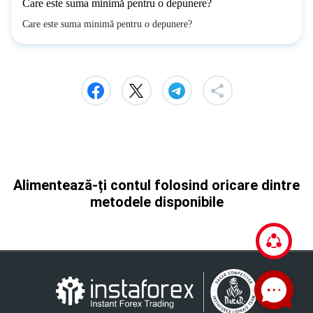
Care este suma minimă pentru o depunere?
Care este suma minimă pentru o depunere?
Alimentează-ți contul folosind oricare dintre
metodele disponibile