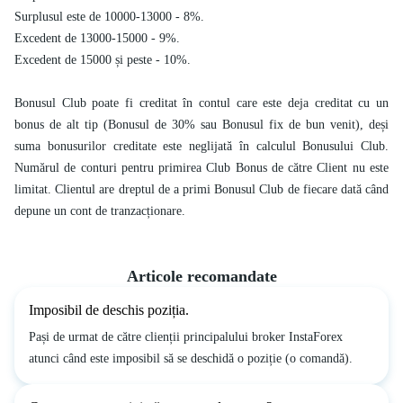
Surplusul este de 10000-13000 - 8%.
Excedent de 13000-15000 - 9%.
Excedent de 15000 și peste - 10%.
Bonusul Club poate fi creditat în contul care este deja creditat cu un
bonus de alt tip (Bonusul de 30% sau Bonusul fix de bun venit), deși
suma bonusurilor creditate este neglijată în calculul Bonusului Club.
Numărul de conturi pentru primirea Club Bonus de către Client nu este
limitat. Clientul are dreptul de a primi Bonusul Club de fiecare dată când
depune un cont de tranzacționare.
Articole recomandate
Imposibil de deschis poziția.
Pași de urmat de către clienții principalului broker InstaForex
atunci când este imposibil să se deschidă o poziție (o comandă).