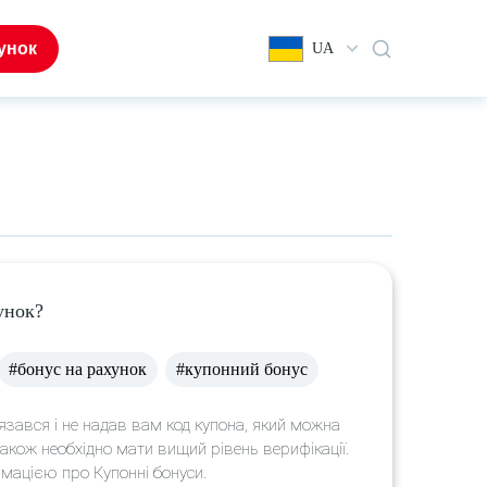
унок
UA
унок?
#бонус на рахунок
#купонний бонус
язався і не надав вам код купона, який можна
акож необхідно мати вищий рівень верифікації.
рмацією про Купонні бонуси.