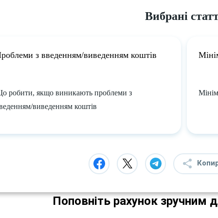
Вибрані статт
роблеми з введенням/виведенням коштів
Міні
о робити, якщо виникають проблеми з
Мінім
веденням/виведенням коштів
Копи
Поповніть рахунок зручним 