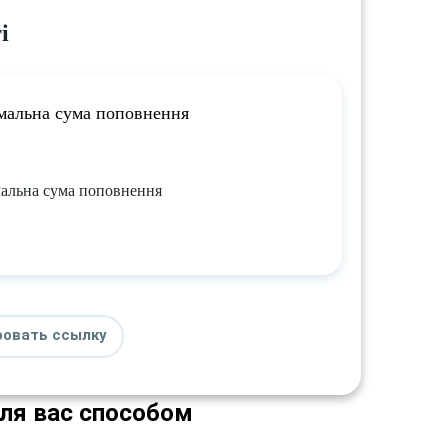
і
мальна сума поповнення
альна сума поповнення
ровать ссылку
для вас способом