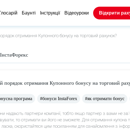
Глосарій
Баунтi
Інструкції
Відеоуроки
Відкрити рах
орядок отримання Купонного бонусу на торговий рахунок?
 ІнстаФорекс
й порядок отримання Купонного бонусу на торговий рах
онусна програма
#бонуси InstaForex
#як отримати бонус
ни надають партнери компанії, тобто якщо партнер з вами не зв'
вувати, то отримати ви його не зможете. Для отримання купона т
 ласка, скористайтеся цим посиланням для ознайомлення з інфо