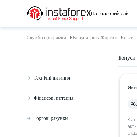
На головний сайт
Служба підтримки
Бонуси ІнстаФорекс
Який п
Бонуси
Технічні питання
Яки
Фінансові питання
#б
Торгові рахунки
Купо
акти
Будь