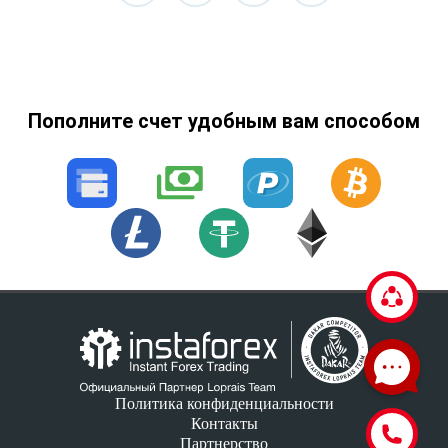
Пополните счет удобным вам способом
Политика конфиденциальности
Контакты
Партнерство