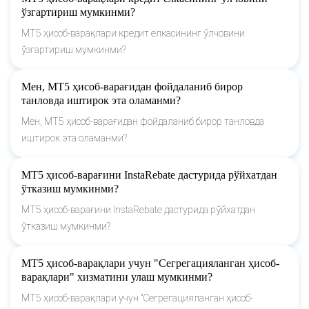
ўзгартириш мумкинми?
МТ5 ҳисоб-варақлари кредит елкасининг ўлчовини
ўзгартириш мумкинми?
Мен, МТ5 ҳисоб-варағидан фойдаланиб бирор
танловда иштирок эта оламанми?
Мен, МТ5 ҳисоб-варағидан фойдаланиб бирор танловда
иштирок эта оламанми?
МТ5 ҳисоб-варағини InstaRebate дастурида рўйхатдан
ўтказиш мумкинми?
МТ5 ҳисоб-варағини InstaRebate дастурида рўйхатдан
ўтказиш мумкинми?
МТ5 ҳисоб-варақлари учун "Сегрегацияланган ҳисоб-
варақлари" хизматини улаш мумкинми?
МТ5 ҳисоб-варақлари учун "Сегрегацияланган ҳисоб-