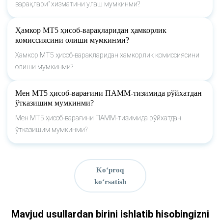
варақлари" хизматини улаш мумкинми?
Ҳамкор МТ5 ҳисоб-варақларидан ҳамкорлик
комиссиясини олиши мумкинми?
Ҳамкор МТ5 ҳисоб-варақларидан ҳамкорлик комиссиясини
олиши мумкинми?
Мен МТ5 ҳисоб-варағини ПАММ-тизимида рўйхатдан
ўтказишим мумкинми?
Мен МТ5 ҳисоб-варағини ПАММ-тизимида рўйхатдан
ўтказишим мумкинми?
Ko‘proq
ko‘rsatish
Mavjud usullardan birini ishlatib hisobingizni