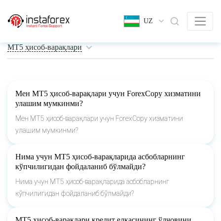
UZ
MT5 ҳисоб-варақлари
Мен МТ5 ҳисоб-варақлари учун ForexCopy хизматини
улашим мумкинми?
Мен МТ5 ҳисоб-варақлари учун ForexCopy хизматини
улашим мумкинми?
Нима учун МТ5 ҳисоб-варақларида асбобларнинг
кўпчилигидан фойдаланиб бўлмайди?
Нима учун МТ5 ҳисоб-варақларида асбобларнинг
кўпчилигидан фойдаланиб бўлмайди?
МТ5 ҳисоб-варақлари кредит елкасининг ўлчовини