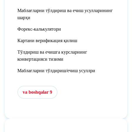
Маблағларни тўлдириш ва ечиш усулларининг
шарҳи
Форекс-калькулятори
Картани верификация қилиш
Тўлдириш ва ечишга курсларнинг
конвертацияси тизими
Маблағларни тўлдириш/ечиш усуллри
va boshqalar 9