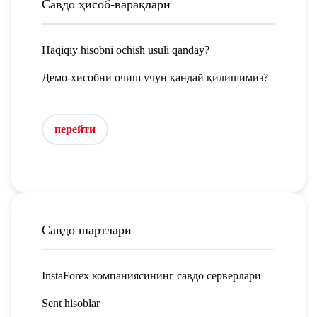
Савдо ҳисоб-варақлари
Haqiqiy hisobni ochish usuli qanday?
Демо-хисобни очиш учун қандай қилишимиз?
перейти
Савдо шартлари
InstaForex компаниясининг савдо серверлари
Sent hisoblar