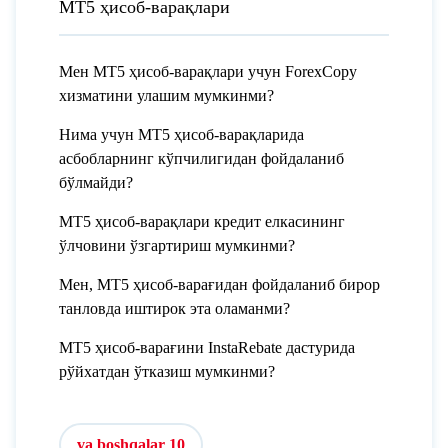
MT5 ҳисоб-варақлари
Мен МТ5 ҳисоб-варақлари учун ForexCopy
хизматини улашим мумкинми?
Нима учун МТ5 ҳисоб-варақларида
асбобларнинг кўпчилигидан фойдаланиб
бўлмайди?
МТ5 ҳисоб-варақлари кредит елкасининг
ўлчовини ўзгартириш мумкинми?
Мен, МТ5 ҳисоб-варағидан фойдаланиб бирор
танловда иштирок эта оламанми?
МТ5 ҳисоб-варағини InstaRebate дастурида
рўйхатдан ўтказиш мумкинми?
va boshqalar 10