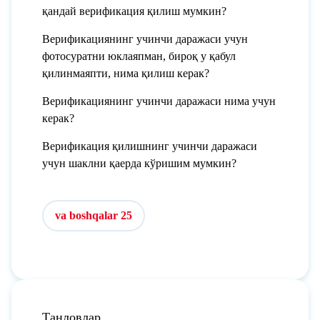
қандай верификация қилиш мумкин?
Верификациянинг учинчи даражаси учун
фотосуратни юклаяпман, бироқ у қабул
қилинмаяпти, нима қилиш керак?
Верификациянинг учинчи даражаси нима учун
керак?
Верификация қилишнинг учинчи даражаси
учун шаклни қаерда кўришим мумкин?
va boshqalar 25
Танловлар