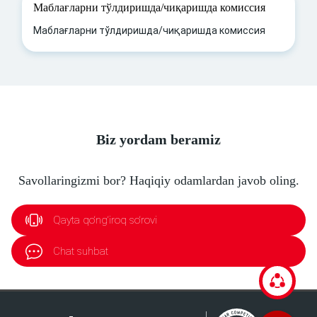
Маблағларни тўлдиришда/чиқаришда комиссия
Маблағларни тўлдиришда/чиқаришда комиссия
Biz yordam beramiz
Savollaringizmi bor? Haqiqiy odamlardan javob oling.
Qayta qo‘ng‘iroq so‘rovi
Chat suhbat