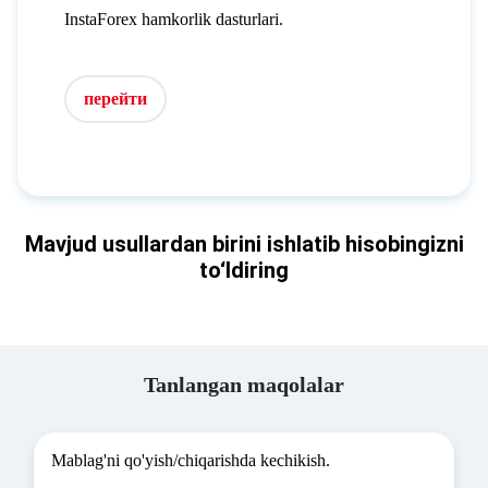
InstaForex hamkorlik dasturlari.
перейти
Mavjud usullardan birini ishlatib hisobingizni
to‘ldiring
Tanlangan maqolalar
Mablag'ni qo'yish/chiqarishda kechikish.