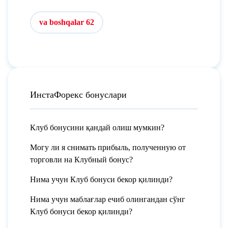
va boshqalar 62
ИнстаФорекс бонуслари
Клуб бонусини қандай олиш мумкин?
Могу ли я снимать прибыль, полученную от
торговли на Клубный бонус?
Нима учун Клуб бонуси бекор қилинди?
Нима учун маблағлар ечиб олингандан сўнг
Клуб бонуси бекор қилинди?