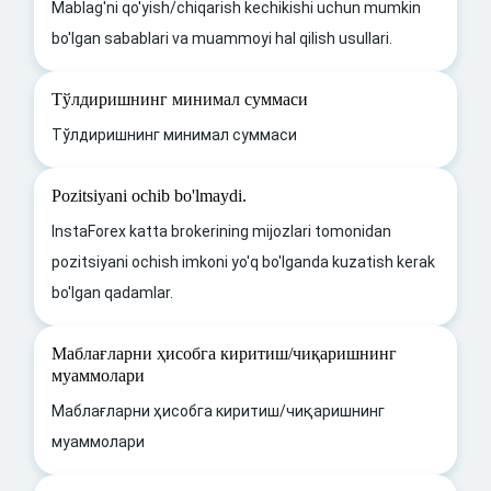
Mablag'ni qo'yish/chiqarish kechikishi uchun mumkin
bo'lgan sabablari va muammoyi hal qilish usullari.
Тўлдиришнинг минимал суммаси
Тўлдиришнинг минимал суммаси
Pozitsiyani ochib bo'lmaydi.
InstaForex katta brokerining mijozlari tomonidan
pozitsiyani ochish imkoni yo'q bo'lganda kuzatish kerak
bo'lgan qadamlar.
Маблағларни ҳисобга киритиш/чиқаришнинг
муаммолари
Маблағларни ҳисобга киритиш/чиқаришнинг
муаммолари