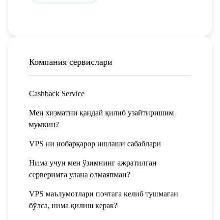
Компания сервислари
Cashback Service
Мен хизматни қандай қилиб узайтиришим
мумкин?
VPS ни нобарқарор ишлаши сабаблари
Нима учун мен ўзимнинг ажратилган
серверимга улана олмаяпман?
VPS маълумотлари почтага келиб тушмаган
бўлса, нима қилиш керак?