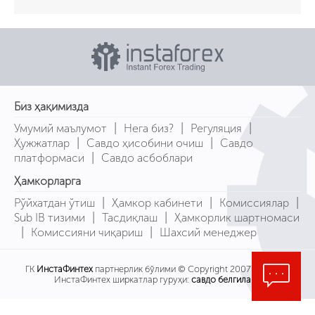
Биз ҳақимизда
|
|
|
Умумий маълумот
Нега биз?
Регуляция
|
|
Ҳужжатлар
Савдо ҳисобини очиш
Савдо
|
платформаси
Савдо асбоблари
Ҳамкорларга
|
|
|
Рўйхатдан ўтиш
Ҳамкор кабинети
Комиссиялар
|
|
Sub IB тизими
Тасдиқлаш
Ҳамкорлик шартномаси
|
|
Комиссияни чиқариш
Шахсий менеджер
ГК
ИнстаФинтех
партнерлик бўлими © Copyright 2007-2026
ИнстаФинтех ширкатлар гуруҳи:
савдо белгилари