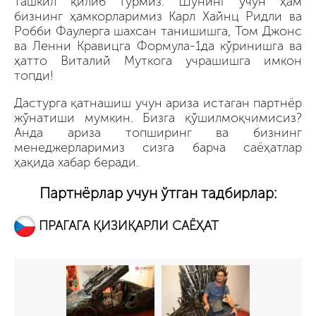
ташкил қилиб турмиз. Шунинг учун ҳам
бизнинг ҳамкорларимиз Карл Хайнц Ридли ва
Робби Фаулерга шахсан танишишга, Том Джонс
ва Ленни Кравицга Формула-1да кўринишга ва
ҳатто Виталий Муткога учрашишга имкон
топди!
Дастурга қатнашиш учун ариза истаган партнёр
жўнатиши мумкин. Бизга қўшилмоқчимисиз?
Анда ариза топширинг ва бизнинг
менеджерларимиз сизга барча саёҳатлар
ҳақида хабар беради.
Партнёрлар учун ўтган тадбирлар:
ПРАГАГА ҚИЗИҚАРЛИ САЁҲАТ