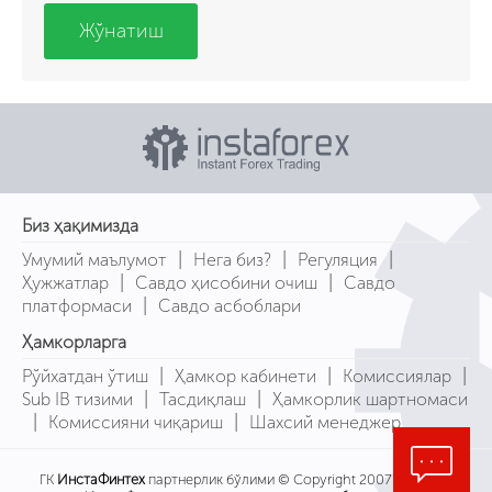
Жўнатиш
Биз ҳақимизда
|
|
|
Умумий маълумот
Нега биз?
Регуляция
|
|
Ҳужжатлар
Савдо ҳисобини очиш
Савдо
|
платформаси
Савдо асбоблари
Ҳамкорларга
|
|
|
Рўйхатдан ўтиш
Ҳамкор кабинети
Комиссиялар
|
|
Sub IB тизими
Тасдиқлаш
Ҳамкорлик шартномаси
|
|
Комиссияни чиқариш
Шахсий менеджер
ГК
ИнстаФинтех
партнерлик бўлими © Copyright 2007-2026