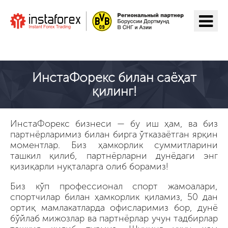
ИнстаФорекс га ўтиш
ИнстаФорекс билан саёҳат
қилинг!
ИнстаФорекс бизнеси — бу иш ҳам, ва биз
партнёрларимиз билан бирга ўтказаётган ярқин
моментлар. Биз ҳамкорлик суммитларини
ташкил қилиб, партнёрларни дунёдаги энг
қизиқарли нуқталарга олиб борамиз!
Биз кўп профессионал спорт жамоалари,
спортчилар билан ҳамкорлик қиламиз, 50 дан
ортиқ мамлакатларда офисларимиз бор, дунё
бўйлаб мижозлар ва партнёрлар учун тадбирлар