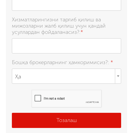
Хизматларингизни тарғиб қилиш ва
мижозларни жалб қилиш учун қандай
усуллардан фойдаланасиз?:
*
Бошқа брокерларнинг ҳамкоримисиз?:
*
Ҳа
Тозалаш