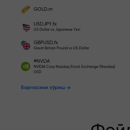
фойдангизни оширинг
Ҳисобингизни $333 билан тўлди
GOLD.m
Ҳисобни тўлдиринг ва
депозитингиздан 1 000 марта катта
Рисксиз савд
USDJPY.fx
бонус олинг. X1000 хато эмас. Депозит
US Dollar vs Japanese Yen
қанча катта бўлса, мультипликатор
шунча юқори бўлади.
GBPUSD.fx
фойдангиз к
Great Britain Pound vs US Dollar
#NVDA
NVIDIA Corp Nasdaq Stock Exchange (Nasdaq)
X1000 гача 
USD
Барчасини кўриш
энг катта му