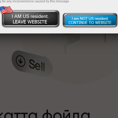
y for any inconvenience caused by this message.
катта фойда
а