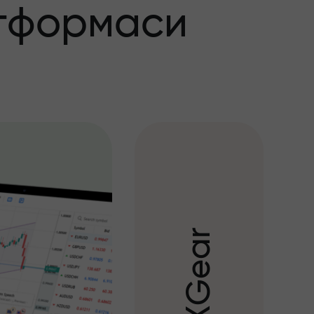
тформаси
r
a
e
G