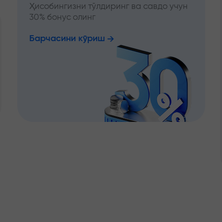
Ҳисобингизни тўлдиринг ва савдо учун
30% бонус олинг
Барчасини кўриш