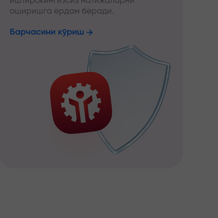
иштирокингизсиз натижаларни
оширишга ёрдам беради.
Барчасини кўриш