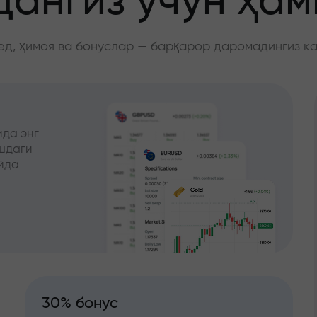
ангиз учун ҳа
д, ҳимоя ва бонуслар — барқарор даромадингиз к
да энг
ишдаги
йда
30% бонус