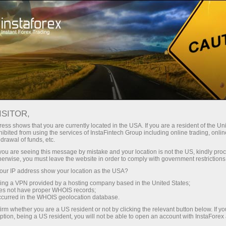
Ҳисоб-варағини тез очиш
Савдо платформаси
Энди иш
Инвесторлар
шлаётганлар
Промоак
Ҳамкорлар учун
учун
учун
staFo
ISITOR,
ess shows that you are currently located in the USA. If you are a resident of the Uni
ibited from using the services of InstaFintech Group including online trading, online
drawal of funds, etc.
k you are seeing this message by mistake and your location is not the US, kindly pro
herwise, you must leave the website in order to comply with government restrictions
ur IP address show your location as the USA?
sing a VPN provided by a hosting company based in the United States;
oes not have proper WHOIS records;
occurred in the WHOIS geolocation database.
irm whether you are a US resident or not by clicking the relevant button below. If y
ption, being a US resident, you will not be able to open an account with InstaForex