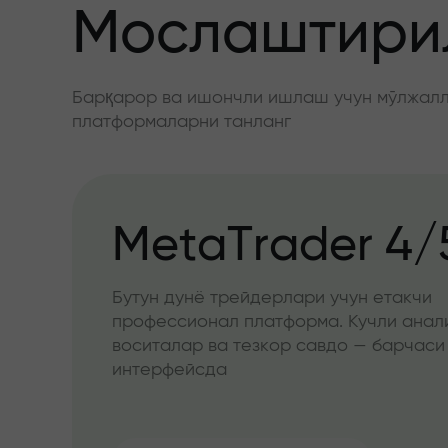
Мослаштирил
Барқарор ва ишончли ишлаш учун мўлжалла
платформаларни танланг
MetaTrader 4/
Бутун дунё трейдерлари учун етакчи
профессионал платформа. Кучли анал
воситалар ва тезкор савдо — барчаси
интерфейсда