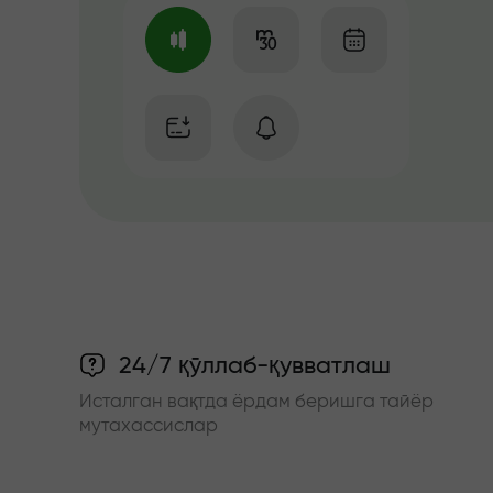
24/7 қўллаб-қувватлаш
Исталган вақтда ёрдам беришга тайёр
мутахассислар