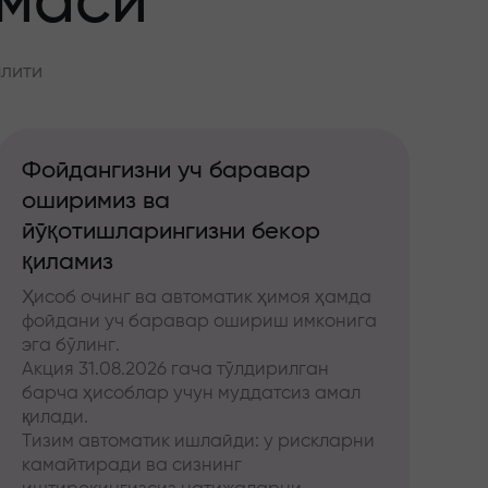
ммаси
алити
Фойдангизни уч баравар
оширимиз ва
йўқотишларингизни бекор
қиламиз
Ҳисоб очинг ва автоматик ҳимоя ҳамда
фойдани уч баравар ошириш имконига
эга бўлинг.
Акция 31.08.2026 гача тўлдирилган
барча ҳисоблар учун муддатсиз амал
қилади.
Тизим автоматик ишлайди: у рискларни
камайтиради ва сизнинг