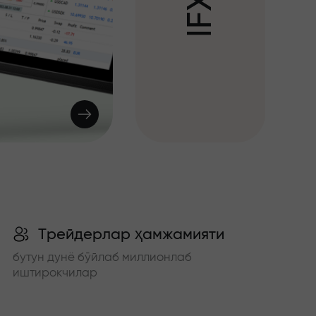
X
F
I
Трейдерлар ҳамжамияти
бутун дунё бўйлаб миллионлаб
иштирокчилар