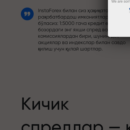
We are sorr
InstaForex билан сиз ҳақиқатан
рақобатбардош имкониятларга эга
бўласиз: 1:5000 гача кредит елкаси,
бозордаги энг яхши спред ва
комиссиялардан бири, шунингдек
акциялар ва индекслар билан савдо
қилиш учун қулай шартлар.
Биз савдони янада жозибадор
қиладиган бонус тизимини ишлаб
чиқдик. Ҳар бир InstaForex мижози ўз
депозитига 30% гача бонус олиши ва
бошқа акциялар ҳамда махсус
таклифлардан фойдаланиши мумкин.
Кичик
Трассадаги тезлик ва савдо тезлиги
спредлар — 
бир хил қадриятларни баҳам кўради.
Aleš Loprais савдо оламига интилиш в