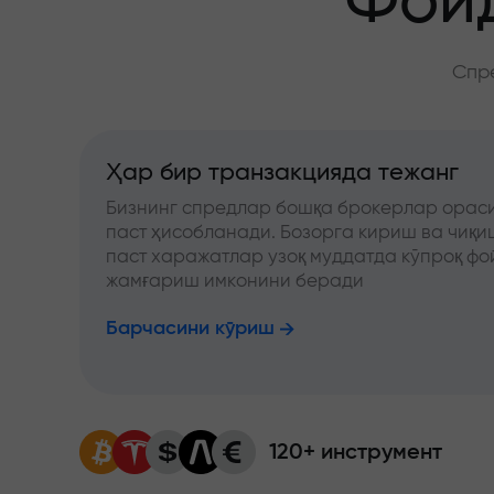
Фойд
Спре
Ҳар бир транзакцияда тежанг
Бизнинг спредлар бошқа брокерлар ораси
паст ҳисобланади. Бозорга кириш ва чиқ
паст харажатлар узоқ муддатда кўпроқ фо
жамғариш имконини беради
Барчасини кўриш
120+ инструмент