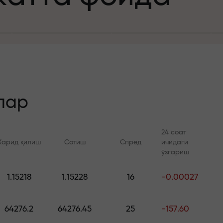
а
зит учун
й
лар
24 соат
Харид қилиш
Сотиш
Спред
ичидаги
 тезлик
ўзгариш
Онлайн курслар
FX.CO билан ан
и
1.15218
1.15228
16
-0.00027
а жекпоти
Савдони нолдан ўрганинг —
Forex, крипто ва Фь
барча даражалар учун
бўйича кунлик прог
64276.2
64276.45
25
-157.60
курслар ва вебинарлар