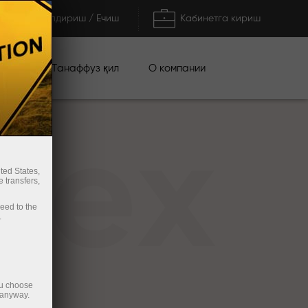
Тўлдириш / Ечиш
Кабинетга кириш
циялар
О компании
Танаффуз қил
rex
ted States,
 transfers,
ceed to the
.
ou choose
 anyway.