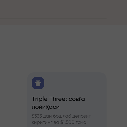
алитика
Triple Three: совға
Трей
лойиҳаси
бону
ючерс
нозлар
$333 дан бошлаб депозит
InstaF
киритинг ва $1,500 гача
иштиро