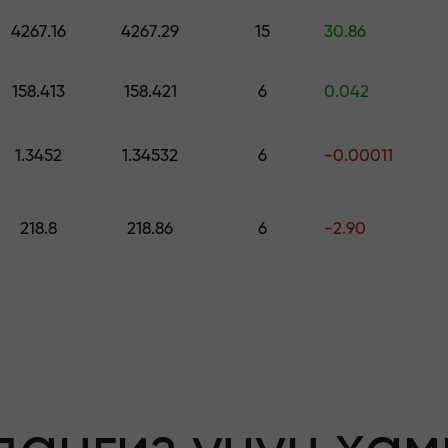
ринг — $1,500 гача қийматдаги совға
4267.16
4267.29
15
30.86
о қилинг —
158.413
158.421
6
0.042
1.3452
1.34532
6
-0.00011
афолатланади
218.8
218.86
6
-2.90
бонус — бозорда
льтипликатор