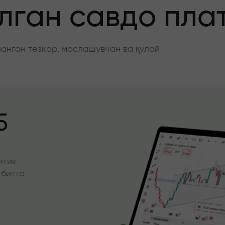
ган савдо пла
нган тезкор, мослашувчан ва қулай
5
итик
 битта