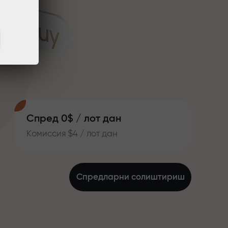
Спред 0$ / лот дан
Комиссия $4 / лот дан
Спредларни солиштириш