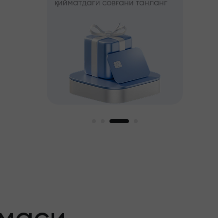
қийматдаги совғани танланг
фойда
ни танланг
ги