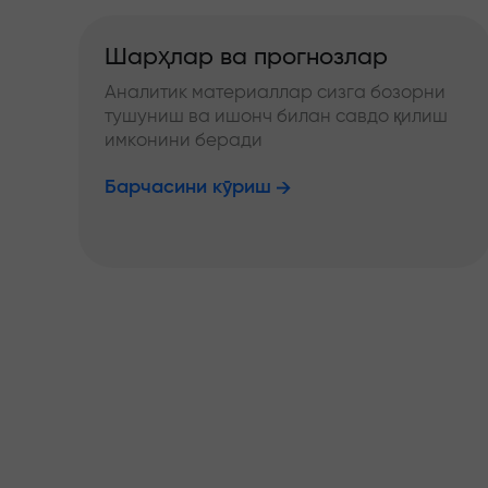
Шарҳлар ва прогнозлар
Аналитик материаллар сизга бозорни
тушуниш ва ишонч билан савдо қилиш
имконини беради
Барчасини кўриш