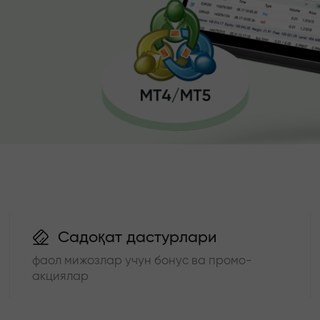
Садоқат дастурлари
фаол мижозлар учун бонус ва промо-
акциялар