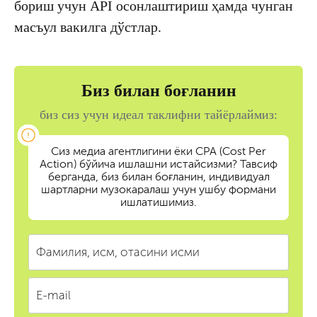
бориш учун API осонлаштириш ҳамда чунган
масъул вакилга дўстлар.
Биз билан боғланин
биз сиз учун идеал таклифни тайёрлаймиз:
Сиз медиа агентлигини ёки CPA (Cost Per
Action) бўйича ишлашни истайсизми? Тавсиф
берганда, биз билан боғланин, индивидуал
шартларни музокаралаш учун ушбу формани
ишлатишимиз.