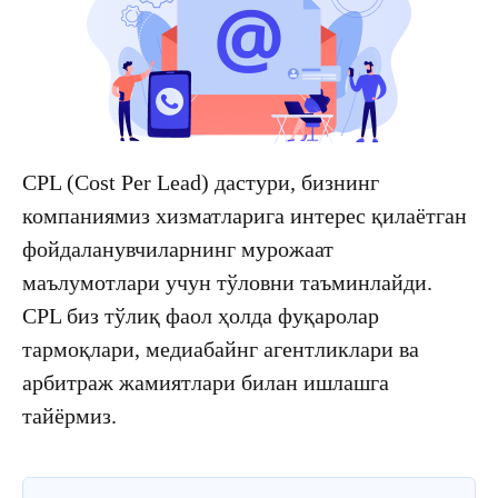
CPL (Cost Per Lead) дастури, бизнинг
компаниямиз хизматларига интерес қилаётган
фойдаланувчиларнинг мурожаат
маълумотлари учун тўловни таъминлайди.
CPL биз тўлиқ фаол ҳолда фуқаролар
тармоқлари, медиабайнг агентликлари ва
арбитраж жамиятлари билан ишлашга
тайёрмиз.