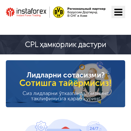
ИнстаФорекс га ўтиш
CPL ҳамкорлик дастури
Лидларни сотасизми?
Сотишга тайёрмисиз!
Сиз лидларни ўтказганда, бизнинг
таклифимизга қараб кўринг