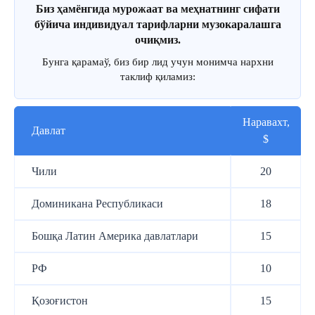
Биз ҳамёнгида мурожаат ва меҳнатнинг сифати
бўйича индивидуал тарифларни музокаралашга
очиқмиз.
Бунга қарамаў, биз бир лид учун монимча нархни
таклиф қиламиз:
Наравахт,
Давлат
$
Чили
20
Доминикана Республикаси
18
Бошқа Латин Америка давлатлари
15
РФ
10
Қозоғистон
15