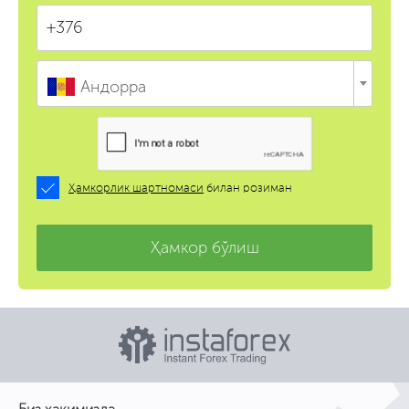
Андорра
Ҳамкорлик шартномаси
билан розиман
Ҳамкор бўлиш