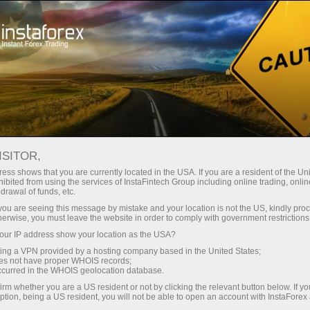
Para Traders
Noticias de Forex
ISITOR,
16.09.2025
06:11:03
UTC+00
TAXA DE DESEMPREGO NO
ess shows that you are currently located in the USA. If you are a resident of the Uni
ibited from using the services of InstaFintech Group including online trading, online
drawal of funds, etc.
REINO UNIDO SE MANTÉM
k you are seeing this message by mistake and your location is not the US, kindly pro
ESTÁVEL EM 4,7%
herwise, you must leave the website in order to comply with government restrictions
ur IP address show your location as the USA?
sing a VPN provided by a hosting company based in the United States;
oes not have proper WHOIS records;
occurred in the WHOIS geolocation database.
irm whether you are a US resident or not by clicking the relevant button below. If y
ption, being a US resident, you will not be able to open an account with InstaForex