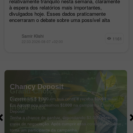
relativamente tranquilo nesta semana, claramente
à espera dos relatórios mais importantes,
divulgados hoje. Esses dados praticamente
encerraram o debate sobre uma possível alta
Samir Klishi
1161
22:33 2026-08-07 +02:00
Chancy Deposit
Deposite US $ 3.000 em sua conta e receba
$1000
mais!
Em Agosto nós sorteamos
$1000
na campanha Chancy
Deposit!
Tenha a chance de ganhar, depositando $3,000 em sua
conta de negociação. Após cumprir essa condição, você se
torna um participante da campanha.