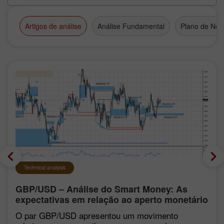
Artigos de análise
Análise Fundamental
Plano de Neg
Technical analysis
GBP/USD – Análise do Smart Money: As
expectativas em relação ao aperto monetário
do FOMC continuam baixas
O par GBP/USD apresentou um movimento