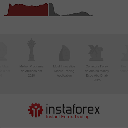
a Mais
Melhor Programa
Most Innovative
Corretora Forex
Best
Ásia em
de Afiliados em
Mobile Trading
do Ano na Money
Techno
20
2020
Application
Expo Abu Dhabi
2025