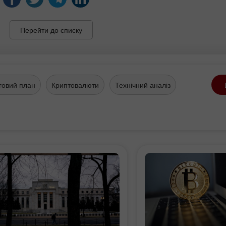
Перейти до списку
говий план
Криптовалюти
Технічний аналіз
Бонус 30%
Щасливий депозит
Клубний бонус