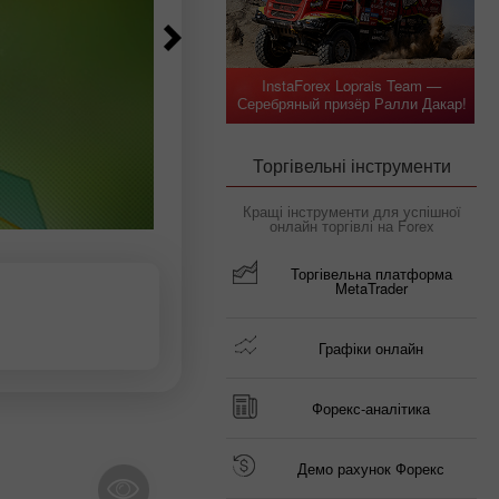
InstaForex Loprais Team —
Серебряный призёр Ралли Дакар!
Торгівельні інструменти
Кращі інструменти для успішної
онлайн торгівлі на Forex
Торгівельна платформа
MetaTrader
Графіки онлайн
Форекс-аналітика
Демо рахунок Форекс