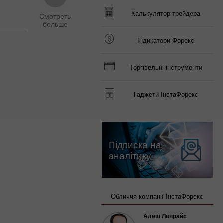
Калькулятор трейдера
Індикатори Форекс
Торгівельні інструменти
Гаджети ІнстаФорекс
Підписка на
аналітику
Обличчя компанії ІнстаФорекс
Алеш Лопрайс