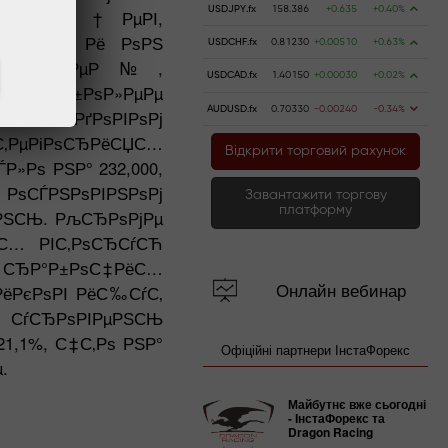
USDJPY.fx
158.386
+0.635
+0.40%
јРµСЃСЏС†РµРІ,
РѕРґР°, Рё РѕРЅ
USDCHF.fx
0.81230
+0.00510
+0.63%
° Р»СЋРґРµР№,
USDCAD.fx
1.40150
+0.00030
+0.02%
µРІ Рё Р±РѕР»РµРµ
AUDUSD.fx
0.70330
-0.00240
-0.34%
’ РіРѕРґРѕРІРѕРј
С‚РµРіРѕСЂРёСЏС…
Відкрити торговий рахунок
»Рѕ РЅР° 232,000,
РѕСЃРЅРѕРІРЅРѕРј
Завантажити торгову
платформу
µРЅСЊ. РљСЂРѕРјРµ
С… РІС‚РѕСЂСѓСЋ
Р° СЂР°Р±РѕС‡РёС…
Онлайн вебинар
РёРєРѕРІ РёС‰СѓС‚
 СѓСЂРѕРІРµРЅСЊ
1,1%, С‡С‚Рѕ РЅР°
Офіційні партнери ІнстаФорекс
.
Майбутнє вже сьогодні
- ІнстаФорекс та
Dragon Racing