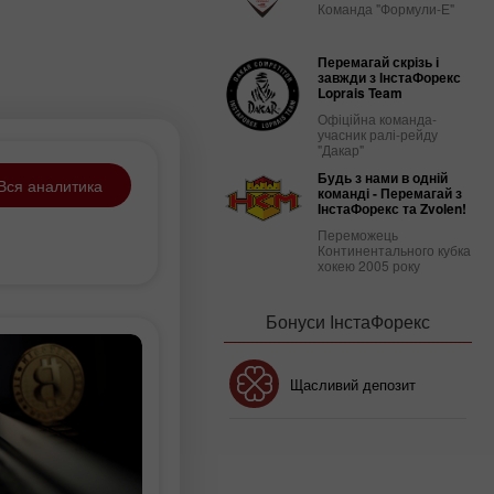
Команда "Формули-Е"
Перемагай скрізь і
завжди з ІнстаФорекс
Loprais Team
Офіційна команда-
учасник ралі-рейду
"Дакар"
Будь з нами в одній
Вся аналитика
команді - Перемагай з
ІнстаФорекс та Zvolen!
Переможець
Континентального кубка
хокею 2005 року
Бонуси ІнстаФорекс
Бонус 30%
Щасливий депозит
Клубний бонус