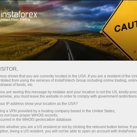
Швидке відкриття рахунку
Торгова платформа
очатківцям
Інвесторам
Партнерам
Промоа
ΜРЅСЊ Р±РΜР·СЂР°Р±РЅС‚РЁС†
ISITOR,
РЁРЁ РЅСЃС‚Р°Р»СЃСЏ РЅР°
ess shows that you are currently located in the USA. If you are a resident of the Uni
ibited from using the services of InstaFintech Group including online trading, online
drawal of funds, etc.
k you are seeing this message by mistake and your location is not the US, kindly pro
herwise, you must leave the website in order to comply with government restrictions
Њ Р±РµР·СЂР°Р±РѕС‚РёС†С‹ РІ РЎРѕРµРґ
ur IP address show your location as the USA?
ЃС‚РІРµ РѕСЃС‚Р°Р»СЃСЏ РЅРµРёР·РјРµРЅРЅС‹Рј 
sing a VPN provided by a hosting company based in the United States;
oes not have proper WHOIS records;
РЅРёРµ С‚СЂРµС… РјРµСЃСЏС†РµРІ, Р·Р°РєР°РЅС‡Р
occurred in the WHOIS geolocation database.
025 РіРѕРґР°, СЃРѕРІРїР°РґР°СЏ СЃ РїСЂР
irm whether you are a US resident or not by clicking the relevant button below. If y
ption, being a US resident, you will not be able to open an account with InstaForex
 Рё СЂС‹РЅРѕС‡РЅС‹РјРё РїСЂРѕРіРЅРѕР·Р°РјРё. 