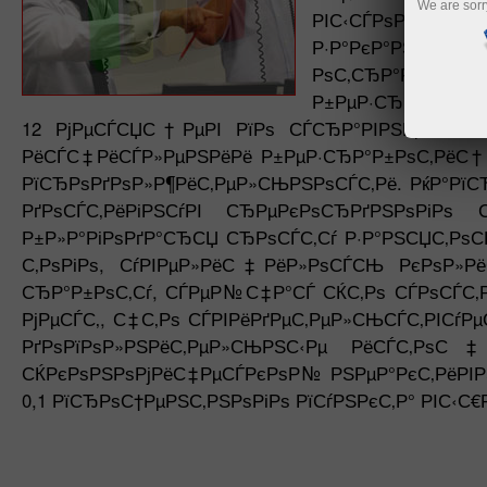
We are sorr
РІС‹СЃРѕРєРёР
Р·Р°РєР°РЅС‡Рё
РѕС‚СЂР°Р¶Р°
Р±РµР·СЂР°Р±РѕС‚
12 РјРµСЃСЏС†РµРІ РїРѕ СЃСЂР°РІРЅРµРЅРёСЋ
РёСЃС‡РёСЃР»РµРЅРёРё Р±РµР·СЂР°Р±РѕС‚РёС†
РїСЂРѕРґРѕР»Р¶РёС‚РµР»СЊРЅРѕСЃС‚Рё. РќР°РїСЂ
РґРѕСЃС‚РёРіРЅСѓРІ СЂРµРєРѕСЂРґРЅРѕРіРѕ 
Р±Р»Р°РіРѕРґР°СЂСЏ СЂРѕСЃС‚Сѓ Р·Р°РЅСЏС‚Рѕ
С‚РѕРіРѕ, СѓРІРµР»РёС‡РёР»РѕСЃСЊ РєРѕР
СЂР°Р±РѕС‚Сѓ, СЃРµР№С‡Р°СЃ СЌС‚Рѕ СЃРѕСЃС‚
РјРµСЃС‚, С‡С‚Рѕ СЃРІРёРґРµС‚РµР»СЊСЃС‚РІСѓР
РґРѕРїРѕР»РЅРёС‚РµР»СЊРЅС‹Рµ РёСЃС‚Рѕ
СЌРєРѕРЅРѕРјРёС‡РµСЃРєРѕР№ РЅРµР°РєС‚РёРІРЅР
0,1 РїСЂРѕС†РµРЅС‚РЅРѕРіРѕ РїСѓРЅРєС‚Р° РІС‹С€