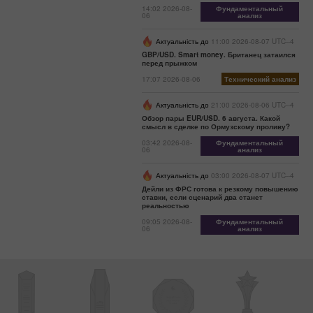
14:02 2026-08-
Фундаментальный
06
анализ
Актуальність до
11:00 2026-08-07 UTC--4
GBP/USD. Smart money. Британец затаился
перед прыжком
17:07 2026-08-06
Технический анализ
Актуальність до
21:00 2026-08-06 UTC--4
Обзор пары EUR/USD. 6 августа. Какой
смысл в сделке по Ормузскому проливу?
03:42 2026-08-
Фундаментальный
06
анализ
Актуальність до
03:00 2026-08-07 UTC--4
Дейли из ФРС готова к резкому повышению
ставки, если сценарий два станет
реальностью
09:05 2026-08-
Фундаментальный
06
анализ