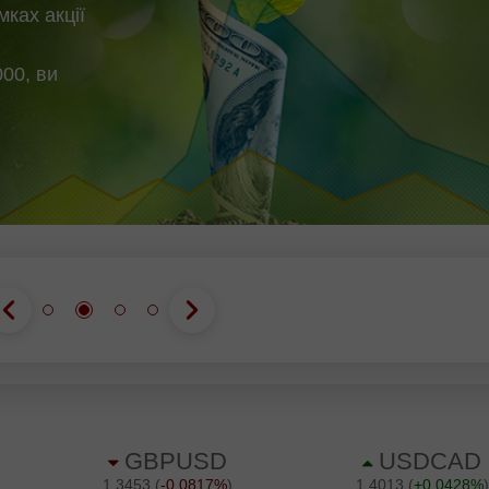
мках акції
00, ви