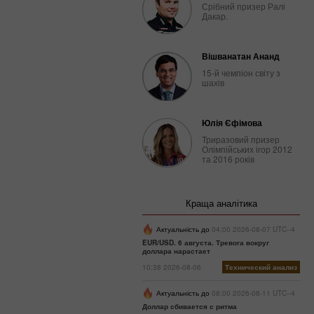
Срібний призер Ралі
Дакар.
Вішванатан Ананд
15-й чемпіон світу з
шахів
Юлія Єфімова
Триразовий призер
Олімпійських ігор 2012
та 2016 років
Краща аналітика
Актуальність до
04:00 2026-08-07 UTC--4
EUR/USD. 6 августа. Тревога вокруг
доллара нарастает
10:38 2026-08-06
Технический анализ
Актуальність до
08:00 2026-08-11 UTC--4
Доллар сбивается с ритма