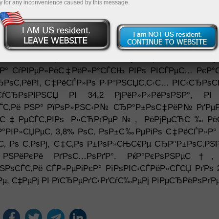
y for any inconvenience caused by this message.
№ РїРѕРєР°Р·Р°С‚РµР»СЊ СЃ С‚СЂРµС… Р
РІР°СЋС‰РёС…СЃСЏ РІ Р°РІРіСѓСЃС‚Рµ 2021 Рі
РµС‚ СѓРІРµР»РёС‡РµРЅРёРµ С‡РёСЃР»Р
РЅС‹С… РЅР° СЃСЂРѕРє РѕС‚ 6 РґРѕ 12 РјРµСЃСЏС†Р
 СЃ РїСЂРµРґС‹РґСѓС‰РёРј РїРµСЂРёРѕРґРѕРј. Р
Р° СѓРІРµР»РёС‡РёР»Р°СЃСЊ РІРѕ РІСЃРµС… РєР°
РѕС‚РёРІ, С‡РёСЃР»Рѕ Р·Р°РЅСЏС‚С‹С… РІС‹СЂРѕСЃР
СѓСЂРѕРІРЅСЏ РІ 34,2 РјРёР»Р»РёРѕРЅР°, РІ 
СЃС‚Рё РЅР° РїРѕР»РЅС‹Р№ СЂР°Р±РѕС‡РёР№ РґР
»РёС‡РµСЃС‚РІРѕ Р»СЋРґРµР№, РёРјРµСЋС‰Рё
Р°РІР»СЏРµС‚ 3,8% РѕС‚ РѕР±С‰РµРіРѕ С‡РёСЃР»
µС‚ Рѕ С‚РѕРј, С‡С‚Рѕ Р±РѕР»СЊС€Рµ СЂР°Р±РѕС‚РЅ
С‡РЅРёРєРё РґРѕС…РѕРґР°. РќР°РєРѕРЅРµС†,
ѕСЃС‚Рё СЃР»РµРіРєР° РїРѕРІС‹СЃРёР»СЃСЏ РґРѕ 2
Рµ, С‡РµРј РІ РїСЂРµРґС‹РґСѓС‰РµРј РїРµСЂРёРѕРґРµ