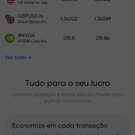
US Dollar vs Japanese Yen
GBPUSD.fx
1.34522
1.34589
Great Britain Pound vs US Dollar
#NVDA
218.8
218.86
NVIDIA Corp Nasdaq Stock Exchange (Nasdaq) USD
Ver tudo
Tudo para o seu lucro
Spreads, proteção e bônus são as chaves para
ganhos consistentes
Economize em cada transação