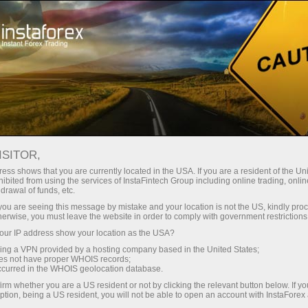
Spreads mínimos — lucro máximo
ISITOR,
ess shows that you are currently located in the USA. If you are a resident of the Uni
Bônus de 30%
ibited from using the services of InstaFintech Group including online trading, online
Com a InstaForex, você obtém
drawal of funds, etc.
acesso a oportunidades
para cada depósito
k you are seeing this message by mistake and your location is not the US, kindly pro
realmente competitivas:
herwise, you must leave the website in order to comply with government restrictions
alavancagem de até 1:5000,
ur IP address show your location as the USA?
Velocidade
alguns dos melhores spreads e
sing a VPN provided by a hosting company based in the United States;
comissões do mercado, e
oes not have proper WHOIS records;
no trading e na estrada
occurred in the WHOIS geolocation database.
condições vantajosas para
irm whether you are a US resident or not by clicking the relevant button below. If y
negociar ações e índices.
ption, being a US resident, you will not be able to open an account with InstaForex
Sua recompensa exclusiva de
Desenvolvemos um sistema de