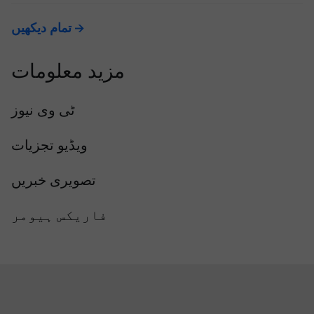
تمام دیکھیں
مزید معلومات
ٹی وی نیوز
ویڈیو تجزیات
تصویری خبریں
فاریکس ہیومر