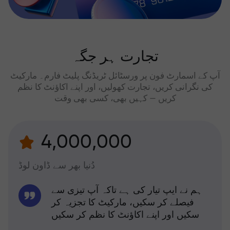
تجارت ہر جگہ
آپ کے اسمارٹ فون پر ورسٹائل ٹریڈنگ پلیٹ فارم۔ مارکیٹ
کی نگرانی کریں، تجارت کھولیں، اور اپنے اکاؤنٹ کا نظم
کریں — کہیں بھی، کسی بھی وقت
4,000,000
دُنیا بھر سے ڈاون لوڈ
ہم نے ایپ تیار کی ہے تاکہ آپ تیزی سے
فیصلے کر سکیں، مارکیٹ کا تجزیہ کر
سکیں اور اپنے اکاؤنٹ کا نظم کر سکیں