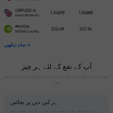
GBPUSD.fx
1.34878
1.34888
Great Britain Pound vs US Dollar
#NVDA
222.48
222.54
NVIDIA Corp Nasdaq Stock Exchange (Nasdaq) USD
تمام دیکھیں
آپ کے نفع کے لئے ہر چیز
سپریڈ، تحفظ، اور بونس آپ کے مستقل فوائد کی کنجی
ہیں۔
ہر لین دین پر بچائیں
ہمارے اسپریڈز دوسرے بروکرز کے درمیان سب