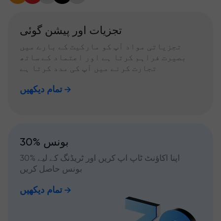
تجزیات اور پیشن گوئی
تجزیاتی مواد آپ کو مارکیٹ کے بارے میں
بصیرت فراہم کرتا ہے اور اعتماد کے ساتھ
تجارت کرنے میں آپ کی مدد کرتا ہے
تمام دیکھیں
30% بونس
اپنا اکاؤنٹ ٹاپ اپ کریں اور ٹریڈنگ کے لیے %30
بونس حاصل کریں
تمام دیکھیں