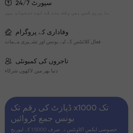
سپورٹ 24/7
ماہرین کسی بھی وقت مدد کے لیے دستیاب ہیں
وفاداری کے پروگرام
فعال کلائنٹس کے لیے بونس اور تشہیری مہمات
تاجروں کی کمیونٹی
دنیا بھر میں لاکھوں شرکاء
ڈپازٹ کی رقم تک x1000 تک
بونس جمع کروائیں
خصوصی ایکس اکاونٹس نہ صرف 1:5000 کے لیوریج