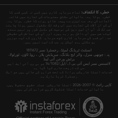
خطرے کا انکشاف:
تمام سرمایہ کاری میں کسی نہ کسی قسم کا
خطرہ ہوتا ہے۔ مالیاتی مشتق مصنوعات کی تجارت میں فائدہ
اٹھانے کی وجہ سے تیزی سے پیسہ ضائع ہونے کا خطرہ ہوتا ہے۔
آپ کو ان آلات کی تجارت میں اس وقت تک مشغول نہیں ہونا چاہئے
جب تک کہ آپ ان لین دین کی نوعیت کو مکمل طور پر نہیں سمجھ
لیتے جس میں آپ داخل ہو رہے ہیں، اور آپ کی نمائش کی حقیقی
حد۔ اس قسم کی سرمایہ کاری کچھ سرمایہ کاروں کے لیے موزوں
ہو سکتی ہے، لیکن یہ سب کے لیے نہیں ہیں۔
انسٹنٹ ٹریڈنگ لمیٹڈ، رجسٹرڈ نمبر 1811672
پتہ: چوتھی منزل، واٹر ایج بلڈنگ، میریڈیئن پلازہ، روڈ ٹاؤن، ٹورٹولا،
برٹش ورجن آئی لینڈ
لائسنس نمبر ایس آئی بی اے/ایل/14/1082 جو بی وی آئی ایف ایس
سی کے ذریعے جاری کیا گیا ہے
خدمات انسٹا فاریکس برانڈ کے تحت فراہم کی جاتی ہیں جو ایک
رجسٹرڈ ٹریڈ مارک ہے
کاپی رائٹ © 2007-2026 انسٹا فاریکس۔ جملہ حقوق محفوظ ہیں.
مالیاتی خدمات انسٹا فنٹیک گروپ فراہم کرتی ہیں۔