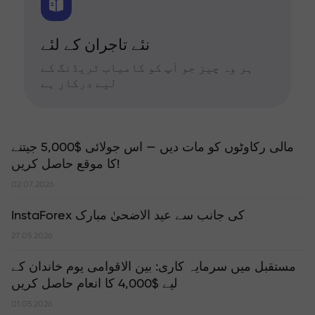
نئے تاجران کے لئے
ہر وہ چیز جو آپ کو کامیاب ٹریڈنگ کے
لیے درکار ہے
مالی رکاوٹوں کو مات دیں — اس جولائی $5,000 جیتنے
کا موقع حاصل کریں!
02.07.2026
InstaForex کی جانب سے عید الاضحیٰ مبارک
27.05.2026
مستقبل میں سرمایہ کاری: بین الاقوامی یوم خاندان کے
لیے $4,000 کا انعام حاصل کریں
01.05.2026