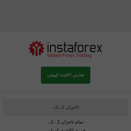
تجارتی اکاؤنٹ کھولیں
تاجران کے لئے
تمام تاجران کے لئے
فوری اکاؤنٹ کھولیں