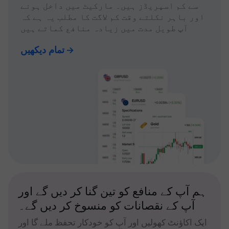
سے کم اسپریڈز ہیں۔ مارکیٹ میں داخل ہونے
اور باہر نکلتے وقت کم لاگت کا مطلب یہ ہے کہ
آپ طویل مدت میں زیادہ منافع کماتے ہیں
تمام دیکھیں
ہم آپ کے منافع کو تین گنا کر دیں گے اور
آپ کے نقصانات کو منسوخ کر دیں گے۔
ایک اکاؤنٹ کھولیں اور آپ کو خودکار تحفظ ملے گا اور