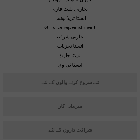
تجارتی پلیٹ فارم
انسٹا ٹریڈ بونس
Gifts for replenishment
تجارتی شرائط
انسٹا تجزیات
انسٹا چارٹ
انسٹا ٹی وی
نئے شروع کرنے والوں کے لئے
سرمایہ کار
شراکت داروں کے لئے