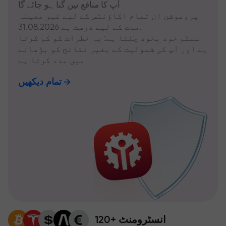
آپ کا منافع تین گنا ہو جائے گا
پروموشن ان تمام اکاؤنٹس کے لیے غیر معینہ
مدت کے لیے درست ہے 31.08.2026.
سسٹم خود بخود چلتا ہے: یہ خطرات کو کم کرتا
ہے اور آپ کی شمولیت کے بغیر نتائج کو بڑھانے
میں مدد کرتا ہے
تمام دیکھیں
120+ انسٹرومنٹ