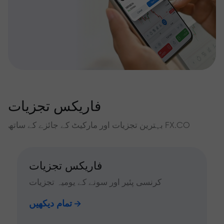
فاریکس تجزیات
بہترین تجزیات اور مارکیٹ کے جائزے کے ساتھ FX.CO
فاریکس تجزیات
کرنسی پئیر اور سونے کے یومیہ تجزیات
تمام دیکھیں