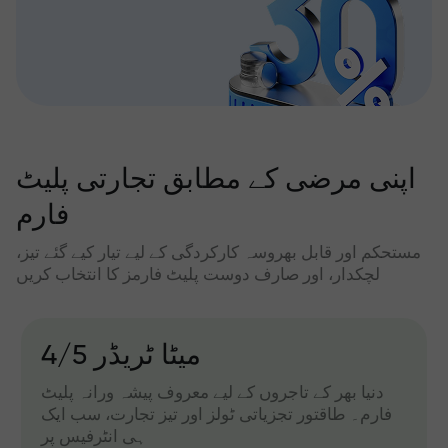
اپنی مرضی کے مطابق تجارتی پلیٹ
فارم
مستحکم اور قابل بھروسہ کارکردگی کے لیے تیار کیے گئے تیز،
لچکدار، اور صارف دوست پلیٹ فارمز کا انتخاب کریں
میٹا ٹریڈر 4/5
دنیا بھر کے تاجروں کے لیے معروف پیشہ ورانہ پلیٹ
فارم۔ طاقتور تجزیاتی ٹولز اور تیز تجارت، سب ایک
ہی انٹرفیس پر