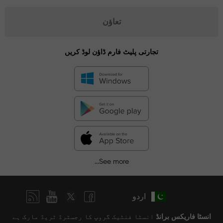
تعاؤن
تجارتی پلیٹ فارم ڈاؤن لوڈ کریں
See more...
اردو
انسٹا فاریکس برانڈ
انسٹا فنٹیک گروپ کا رجسٹرڈ ٹریڈ مارک ہے