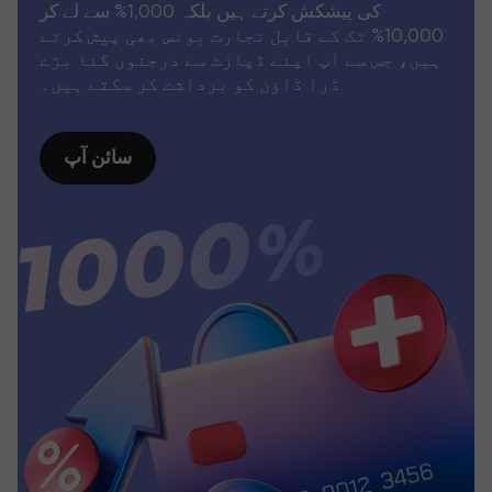
کی پیشکش کرتے ہیں بلکہ 1,000% سے لے کر
10,000% تک کے قابل تجارت بونس بھی پیش کرتے
ہیں، جس سے آپ اپنے ڈپازٹ سے درجنوں گنا بڑے
ڈرا ڈاؤن کو برداشت کر سکتے ہیں۔
سائن آپ