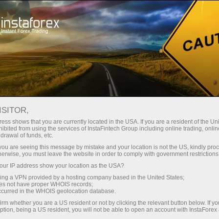
مختصر
سپریڈز — بڑا نفع
ISITOR,
ess shows that you are currently located in the USA. If you are a resident of the Uni
30% بونس
ibited from using the services of InstaFintech Group including online trading, online
انسٹا فاریکس کے ساتھ، آپ
drawal of funds, etc.
واقعی مسابقتی مواقع تک رسائی
ہر ڈیپازٹ پر
k you are seeing this message by mistake and your location is not the US, kindly pro
حاصل کرتے ہیں: 1:5000 تک کا فائدہ،
herwise, you must leave the website in order to comply with government restrictions
مارکیٹ میں کچھ بہترین اسپریڈز اور
ur IP address show your location as the USA?
رفتار
کمیشنز، اور ٹریڈنگ اسٹاک اور انڈیکس
sing a VPN provided by a hosting company based in the United States;
کے لیے فائدہ مند حالات۔
oes not have proper WHOIS records;
تجارت اور ہائی ویز پر
occurred in the WHOIS geolocation database.
irm whether you are a US resident or not by clicking the relevant button below. If y
ption, being a US resident, you will not be able to open an account with InstaForex
ہم نے ایک بونس سسٹم تیار کیا ہے جو
آپ کا اپنا گفٹ جیک پوٹ