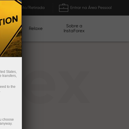
Depósito/Retirada
Entrar na Área Pessoal
Sobre a
nhas
Relaxe
InstaForex
rex
ted States,
 transfers,
ceed to the
.
ou choose
 anyway.