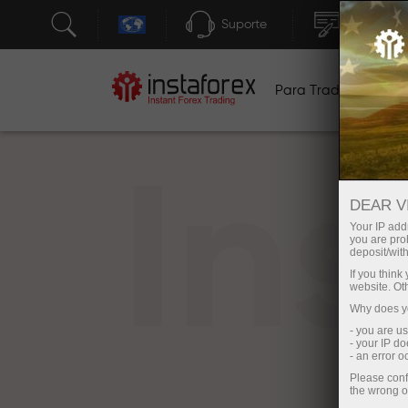
Suporte
Abertura 
Para Traders
Pa
In
DEAR V
Your IP addr
you are proh
deposit/with
If you thin
website. Ot
Why does yo
- you are u
- your IP d
- an error 
Please conf
the wrong o