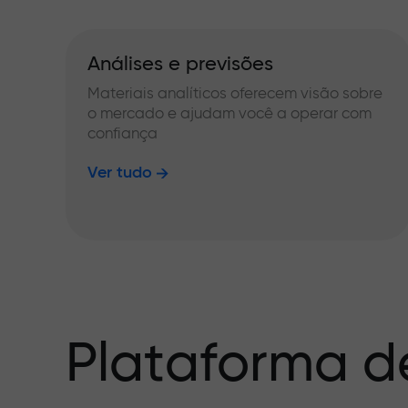
Análises e previsões
Materiais analíticos oferecem visão sobre
o mercado e ajudam você a operar com
confiança
Ver tudo
Plataforma d