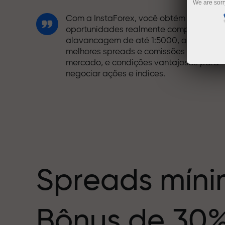
We are sorr
Com a InstaForex, você obtém acesso a
oportunidades realmente competitivas:
alavancagem de até 1:5000, alguns dos
melhores spreads e comissões do
mercado, e condições vantajosas para
negociar ações e índices.
Desenvolvemos um sistema de bônus qu
torna a negociação ainda mais
mero
interessante. Cada cliente da InstaForex
pode receber um bônus de até 30% sobr
o depósito e aproveitar outras
promoções e ofertas especiais.
Spreads míni
A velocidade das pistas e a do trading
Bônus de 30
compartilham os mesmos valores. Aleš
Loprais traz energia e disciplina para o