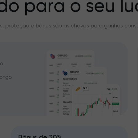
do para o seu lu
s, proteção e bônus são as chaves para ganhos consi
do
longo
Bônus de 30%