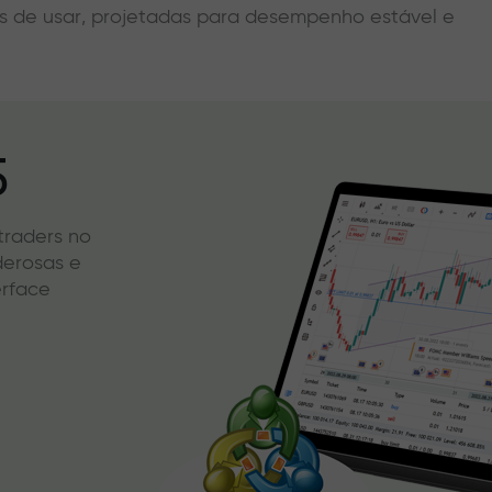
eis de usar, projetadas para desempenho estável e
5
 traders no
derosas e
erface