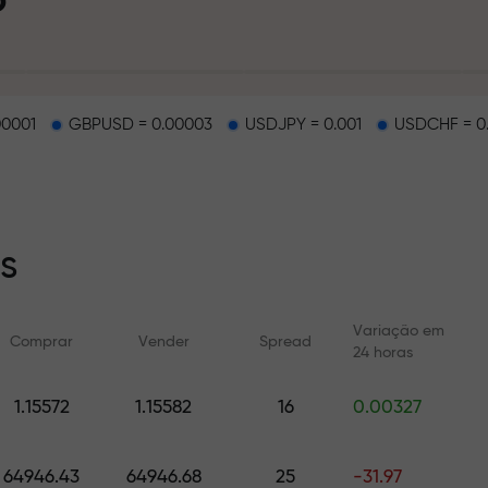
pósito
00001
GBPUSD = 0.00003
USDJPY = 0.001
USDCHF = 0
na estrada
s
sa exclusiva d
Variação em
Comprar
Vender
Spread
24 horas
1.15572
1.15582
16
0.00327
l
Cursos online
Análises com F
Aprenda a negociar do zero —
Previsões diárias par
cursos e webinars para todos
cripto e futuros
64946.43
64946.68
25
-31.97