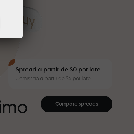
Spread a partir de $0 por lote
Comissão a partir de $4 por lote
ximo
Compare spreads