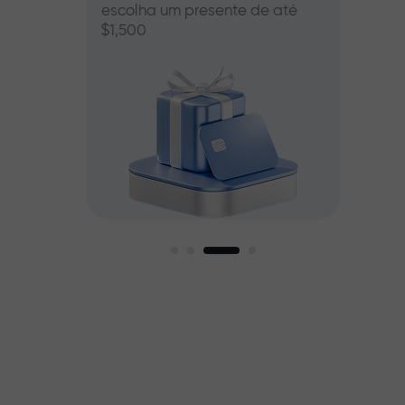
escolha um presente de até
00
$1,500
mos
r