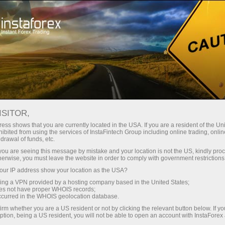
instanânea da conta
Plataforma de negociação
ra Iniciantes
Para Investidores
Para Parceiros
Campa
staFo
ISITOR,
ess shows that you are currently located in the USA. If you are a resident of the Uni
ibited from using the services of InstaFintech Group including online trading, online
drawal of funds, etc.
k you are seeing this message by mistake and your location is not the US, kindly pro
herwise, you must leave the website in order to comply with government restrictions
ur IP address show your location as the USA?
sing a VPN provided by a hosting company based in the United States;
oes not have proper WHOIS records;
occurred in the WHOIS geolocation database.
irm whether you are a US resident or not by clicking the relevant button below. If y
ption, being a US resident, you will not be able to open an account with InstaForex