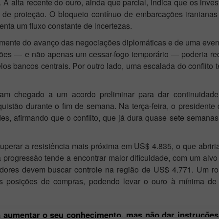
A alta recente do ouro, ainda que parcial, indica que os inves
 de proteção. O bloqueio contínuo de embarcações iranianas
nta um fluxo constante de incertezas.
etamente do avanço das negociações diplomáticas e de uma even
ensões — e não apenas um cessar-fogo temporário — poderia re
los bancos centrais. Por outro lado, uma escalada do conflito t
iam chegado a um acordo preliminar para dar continuidad
uistão durante o fim de semana. Na terça-feira, o president
es, afirmando que o conflito, que já dura quase sete semanas
superar a resistência mais próxima em US$ 4.835, o que abrir
 progressão tende a encontrar maior dificuldade, com um alvo
edores devem buscar controle na região de US$ 4.771. Um r
e as posições de compras, podendo levar o ouro à mínima d
a aumentar o seu conhecimento, mas não dar instruções