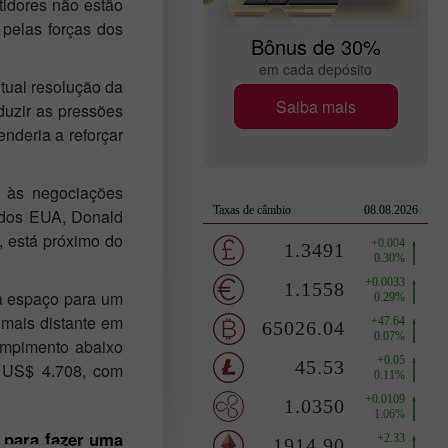
tidores não estão
 pelas forças dos
Bônus de 30%
em cada depósito
tual resolução da
Saiba mais
duzir as pressões
enderia a reforçar
e às negociações
e dos EUA, Donald
, está próximo do
ia espaço para um
 mais distante em
ompimento abaixo
e US$ 4.708, com
 para fazer uma