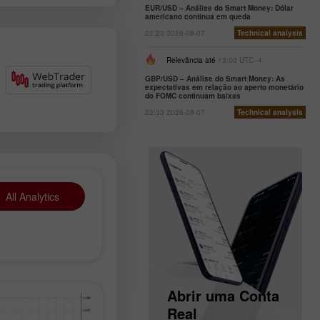
EUR/USD – Análise do Smart Money: Dólar
americano continua em queda
22:23 2026-08-07
Technical analysis
Relevância até
13:00 UTC--4
GBP/USD – Análise do Smart Money: As
expectativas em relação ao aperto monetário
do FOMC continuam baixas
22:33 2026-08-07
Technical analysis
All Analytics
Abrir uma Conta
de
Abrir uma Conta
Demonstração
Real