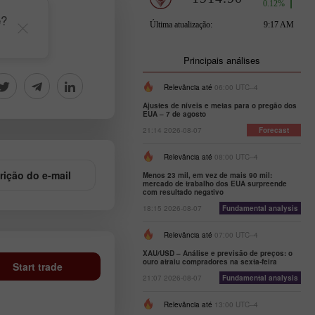
e?
Principais análises
Relevância até
06:00 UTC--4
Ajustes de níveis e metas para o pregão dos
EUA – 7 de agosto
21:14 2026-08-07
Forecast
Relevância até
08:00 UTC--4
rição do e-mail
Menos 23 mil, em vez de mais 90 mil:
mercado de trabalho dos EUA surpreende
com resultado negativo
18:15 2026-08-07
Fundamental analysis
Relevância até
07:00 UTC--4
XAU/USD – Análise e previsão de preços: o
ouro atraiu compradores na sexta-feira
Start trade
21:07 2026-08-07
Fundamental analysis
Relevância até
13:00 UTC--4