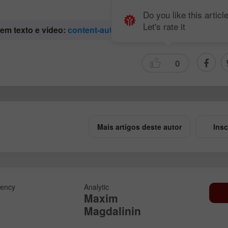
Do you like this articl
Let's rate it
 em texto e vídeo:
content-authors@instaforex.com
0
Mais artigos deste autor
Insc
ency
Analytic
Maxim
Magdalinin