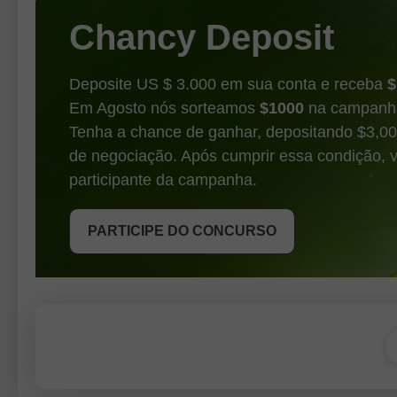
sobre uma possível alta
Chancy Deposit
Deposite US $ 3.000 em sua conta e receba
$
Em Agosto nós sorteamos
$1000
na campanha
Tenha a chance de ganhar, depositando $3,0
de negociação. Após cumprir essa condição, 
participante da campanha.
PARTICIPE DO CONCURSO
RECEBA O BÔNUS
PARTICIPE DO CONCURSO
PARTICIPE DO CONCURSO