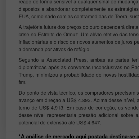
reage de forma sensível a qualquer sinal de mudança. 
dispostos a abandonar completamente as estratégias
EUA, combinado com as contramedidas de Teerã, suste
A trajetória futura dos preços do ouro dependerá dir
crise no Estreito de Ormuz. Um alívio efetivo das t
inflacionárias e o risco de novos aumentos de juros pe
a demanda por ativos de refúgio.
Segundo a Associated Press, ambas as partes ter
diplomáticas após as conversas inconclusivas no Paq
Trump, minimizou a probabilidade de novas hostilidad
fim.
Do ponto de vista técnico, os compradores precisam 
avanço em direção a US$ 4.893. Acima desse nível, a
torno de US$ 4.913. Em caso de correção, os vend
desse nível representaria pressão adicional sobr
potencial de extensão até US$ 4.647.
*A análise de mercado aqui postada destina-se 