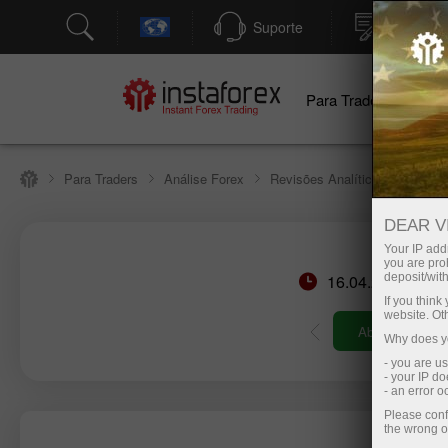
Suporte
Abertura
Para Traders
Pa
Para Traders
Análise Forex
Revisões Analíticas
Funda
DEAR V
Your IP addr
you are proh
16.04.2026 04:1
deposit/with
If you thin
website. Ot
Abrir conta de
Why does yo
- you are u
- your IP d
- an error 
Please conf
the wrong o