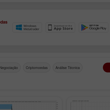
edas
 Negociação
Criptomoedas
Análise Técnica
Abrir uma Conta
de
Abrir uma Conta
Demonstração
Real