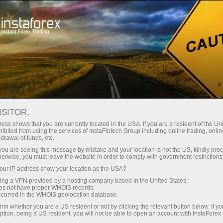
 instanânea da conta
Plataforma de negociação
ra Iniciantes
Para Investidores
Para Parceiros
Campa
mental analysis
ISITOR,
ess shows that you are currently located in the USA. If you are a resident of the Uni
ibited from using the services of InstaFintech Group including online trading, online
O ouro atinge US$ 4.900
0 PM
drawal of funds, etc.
k you are seeing this message by mistake and your location is not the US, kindly pro
herwise, you must leave the website in order to comply with government restrictions
 negociação
Abrir conta demo
ur IP address show your location as the USA?
sing a VPN provided by a hosting company based in the United States;
oes not have proper WHOIS records;
occurred in the WHOIS geolocation database.
irm whether you are a US resident or not by clicking the relevant button below. If y
ption, being a US resident, you will not be able to open an account with InstaForex