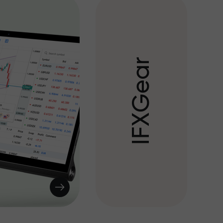
r
a
e
G
X
F
I