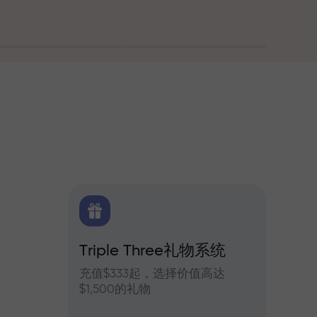
Triple Three礼物系统
交易
货每日预测
充值$333起，选择价值高达
参与In
$1,500的礼物