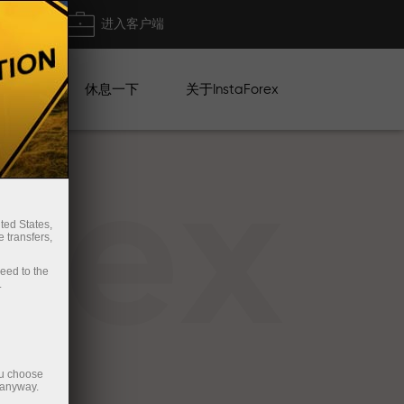
出金
进入客户端
系列
休息一下
关于InstaForex
rex
ted States,
 transfers,
ceed to the
.
ou choose
 anyway.