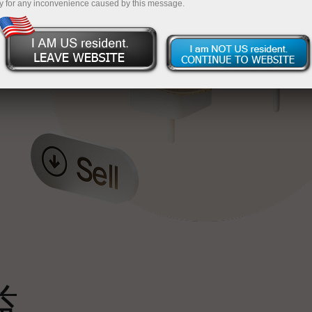
y for any inconvenience caused by this message.
最
，
。
s
益
雄