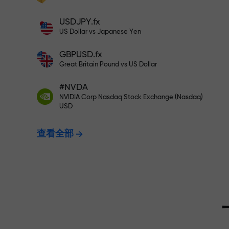
充值$333—选择价值高达$1,500
充值账户—获得比存款大1000倍的奖金。
USDJPY.fx
X1000不是印刷错误。存款越大，倍数越
US Dollar vs Japanese Yen
无风险交易—
高。
GBPUSD.fx
Great Britain Pound vs US Dollar
我们保证您的
#NVDA
NVIDIA Corp Nasdaq Stock Exchange (Nasdaq)
USD
最高X1000
查看全部