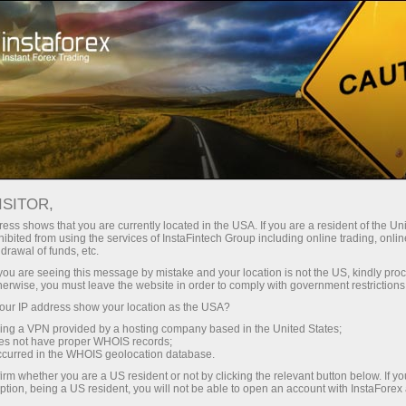
支持
即时开户
交易平台
入金/
初学者
投资者
对于合作伙伴
广告
staFo
ISITOR,
ess shows that you are currently located in the USA. If you are a resident of the Uni
ibited from using the services of InstaFintech Group including online trading, online
drawal of funds, etc.
k you are seeing this message by mistake and your location is not the US, kindly pro
herwise, you must leave the website in order to comply with government restrictions
ur IP address show your location as the USA?
sing a VPN provided by a hosting company based in the United States;
oes not have proper WHOIS records;
occurred in the WHOIS geolocation database.
irm whether you are a US resident or not by clicking the relevant button below. If y
ption, being a US resident, you will not be able to open an account with InstaForex