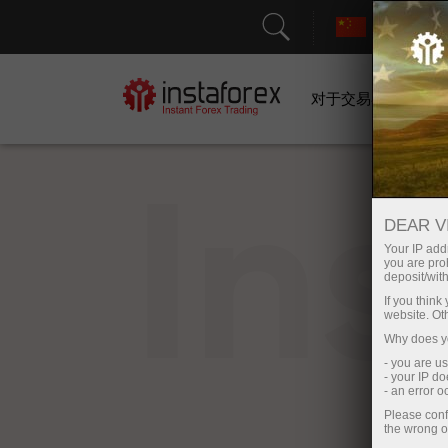
对于交易者
In
DEAR V
Your IP addr
you are proh
deposit/with
If you thin
website. Ot
Why does yo
- you are u
- your IP d
- an error 
Please conf
the wrong o