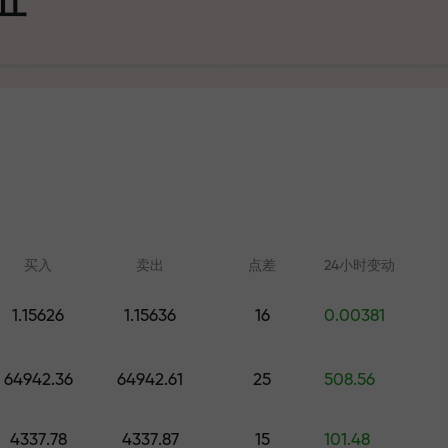
可
买入
卖出
点差
24小时变动
1.15626
1.15636
16
0.00381
在线学习
FX.CO分析
大奖
64942.36
64942.61
25
508.56
从零开始学习交易—适合所有水
外汇、加密货币和期
平的课程和网络研讨会
4337.78
4337.87
15
101.48