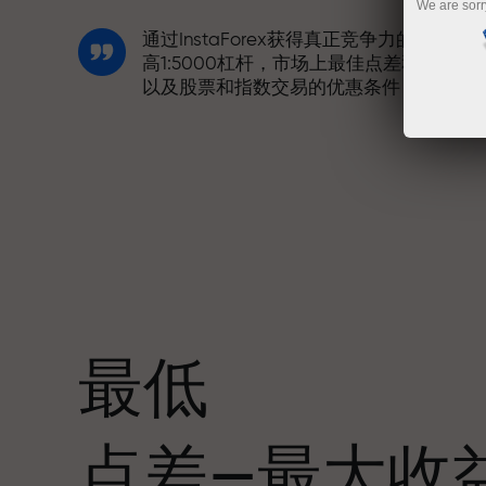
We are sorr
通过InstaForex获得真正竞争力的机会：
高1:5000杠杆，市场上最佳点差和手续费
以及股票和指数交易的优惠条件
我们开发了奖金系统，使交易更具吸引力
每位InstaForex客户在入金时可获得高达
30%的奖金，并享受其他促销活动和优惠
最低
赛道速度与交易速度共享相同价值观。Ale
点差—最大收
Loprais将刺激与纪律元素带入交易世界，
作为InstaForex合作伙伴，激励客户实现