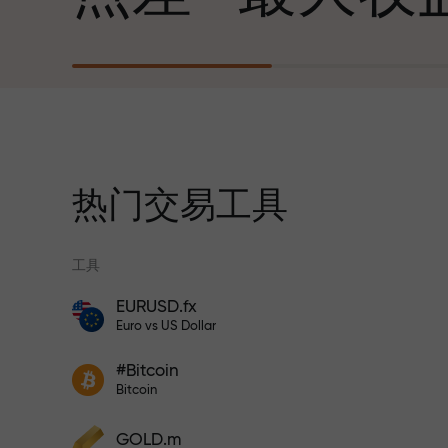
心勃勃的目标
每笔存款
我们提供真实礼物—不是奖金，不是优惠
30%奖金
码。每位InstaForex客户仅需充值账户即
获得iPhone、MacBook或梦想旅行
热门交易工具
交易速度
工具
与赛道速度
EURUSD.fx
风险保险计划补偿您的亏损，并保证6个月
Euro vs US Dollar
内利润增长3倍。放心交易—您的资金受到
交易者奖金
保护！
您的专属礼物
#Bitcoin
参与InstaForex计划，增加利润
Bitcoin
GOLD.m